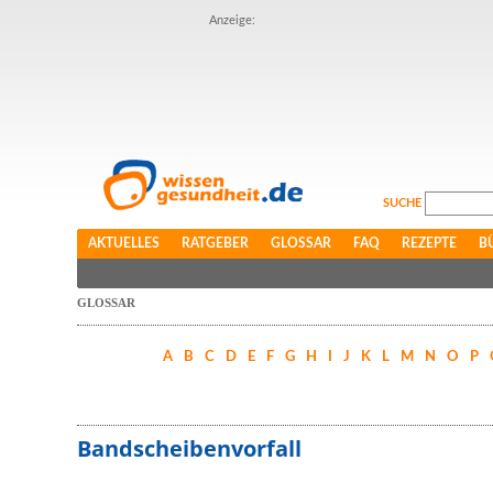
Anzeige:
SUCHE
AKTUELLES
RATGEBER
GLOSSAR
FAQ
REZEPTE
B
GLOSSAR
A
B
C
D
E
F
G
H
I
J
K
L
M
N
O
P
Bandscheibenvorfall