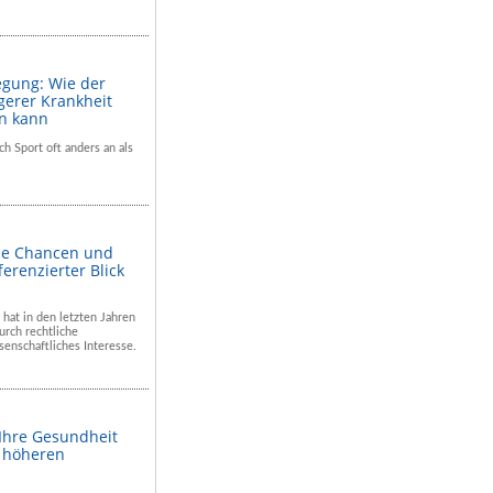
egung: Wie der
gerer Krankheit
en kann
ch Sport oft anders an als
he Chancen und
ferenzierter Blick
 hat in den letzten Jahren
rch rechtliche
enschaftliches Interesse.
 Ihre Gesundheit
m höheren