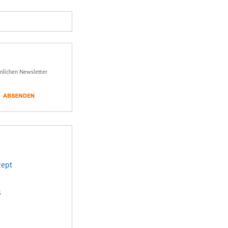
önlichen Newsletter
zept
s