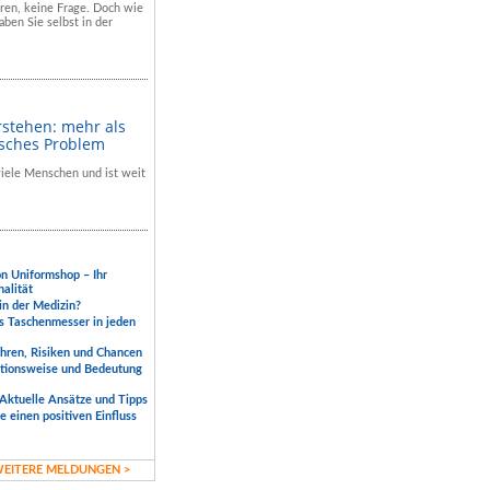
hren, keine Frage. Doch wie
aben Sie selbst in der
rstehen: mehr als
isches Problem
 viele Menschen und ist weit
.
on Uniformshop – Ihr
nalität
 in der Medizin?
s Taschenmesser in jeden
ahren, Risiken und Chancen
ktionsweise und Bedeutung
Aktuelle Ansätze und Tipps
 einen positiven Einfluss
EITERE MELDUNGEN >