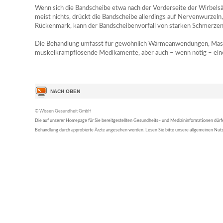
Wenn sich die Bandscheibe etwa nach der Vorderseite der Wirbels
meist nichts, drückt die Bandscheibe allerdings auf Nervenwurzel
Rückenmark, kann der Bandscheibenvorfall von starken Schmerzen
Die Behandlung umfasst für gewöhnlich Wärmeanwendungen, Mass
muskelkrampflösende Medikamente, aber auch – wenn nötig – einen
© Wissen Gesundheit GmbH
Die auf unserer Homepage für Sie bereitgestellten Gesundheits– und Medizininformationen dürfen 
Behandlung durch approbierte Ärzte angesehen werden. Lesen Sie bitte unsere allgemeinen Nu