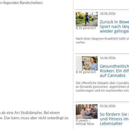
n liegenden Bandscheiben.
18.06.2026
Zurück in Bew
Sport nach län
© KI generiert
wieder geling
Nach einer längeren Krankheit fühlt si
vorher.
16.06.2026
Gesundheitlic
Risiken: Ein dif
© KI generiert
auf Cannabis
Die öffentliche Debatte über Cannabis
an Dynamik gewonnen, angetrieben du
Lockerungen und ein wachsendes wiss
03.06.2026
 als eine Art Stoßdämpfer. Bei einem
So fördern Sie
und Fitness i
e. Das kann, muss aber nicht unbedingt zu
© pexels /
Lebensalter
Mikhail Nilov