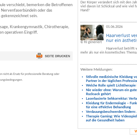
Der Körper verändert sich mit den Ja
äule verschiebt, bemerken die Betroffenen
viel davon ist Schicksal und wie viel h
n, Nervenfaserbündeln oder das
Hand?
 gekennzeichnet sein.
age, Krankengymnastik, Chirotherapie,
01.06.2026
 operativen Eingriff.
Haarverlust ve
nur ein ästhet
© KI generiert
Haarverlust betrifft
mehr als nur ein kosmetisches Thema
Weitere Meldungen:
nicht als Ersatz für professionelle Beratung oder
Stilvolle medizinische Kleidung v
tzungsbedingungen.
Partner in der täglichen Professio
Welche Rolle spielt Lichttherapie
Nie wieder ohne: Warum ein gute
Rucksack gehört
Laserbasierte Sehkorrektur: Verf
Kleidung für Endermologie – Fun
für eine effektive Behandlung
Verdauungsbeschwerden lindern: 
Therapie Gaming: Wie Videospiele
auf die Gesundheit haben
W