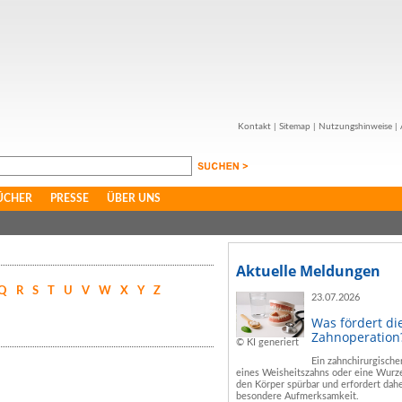
Kontakt
|
Sitemap
|
Nutzungshinweise
|
ÜCHER
PRESSE
ÜBER UNS
Aktuelle Meldungen
Q
R
S
T
U
V
W
X
Y
Z
23.07.2026
Was fördert di
Zahnoperation
© KI generiert
Ein zahnchirurgische
eines Weisheitszahns oder eine Wurze
den Körper spürbar und erfordert dahe
besondere Aufmerksamkeit.