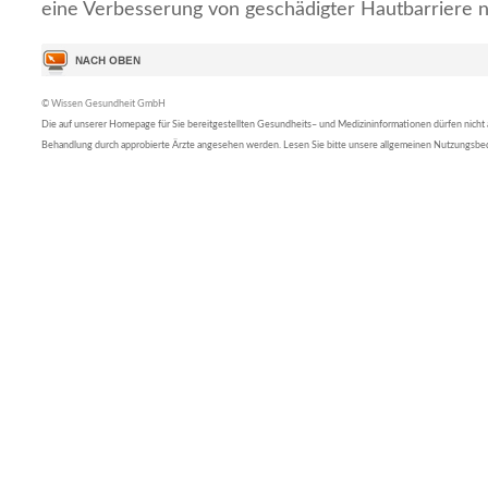
eine Verbesserung von geschädigter Hautbarriere 
© Wissen Gesundheit GmbH
Die auf unserer Homepage für Sie bereitgestellten Gesundheits– und Medizininformationen dürfen nicht al
Behandlung durch approbierte Ärzte angesehen werden. Lesen Sie bitte unsere allgemeinen Nutzungsb