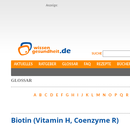
Anzeige:
SUCHE
AKTUELLES
RATGEBER
GLOSSAR
FAQ
REZEPTE
BÜCHE
GLOSSAR
A
B
C
D
E
F
G
H
I
J
K
L
M
N
O
P
Q
R
Biotin (Vitamin H, Coenzyme R)