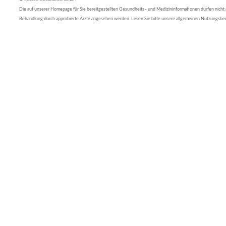
Die auf unserer Homepage für Sie bereitgestellten Gesundheits– und Medizininformationen dürfen nicht al
Behandlung durch approbierte Ärzte angesehen werden. Lesen Sie bitte unsere allgemeinen Nutzungsb