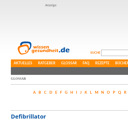
Anzeige:
SUCHE
AKTUELLES
RATGEBER
GLOSSAR
FAQ
REZEPTE
BÜCHE
GLOSSAR
A
B
C
D
E
F
G
H
I
J
K
L
M
N
O
P
Q
R
Defibrillator