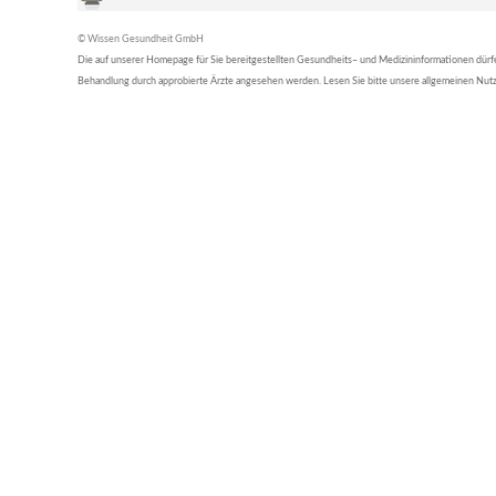
© Wissen Gesundheit GmbH
Die auf unserer Homepage für Sie bereitgestellten Gesundheits– und Medizininformationen dürfen 
Behandlung durch approbierte Ärzte angesehen werden. Lesen Sie bitte unsere allgemeinen Nu