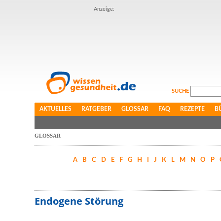
Anzeige:
SUCHE
AKTUELLES
RATGEBER
GLOSSAR
FAQ
REZEPTE
B
GLOSSAR
A
B
C
D
E
F
G
H
I
J
K
L
M
N
O
P
Endogene Störung