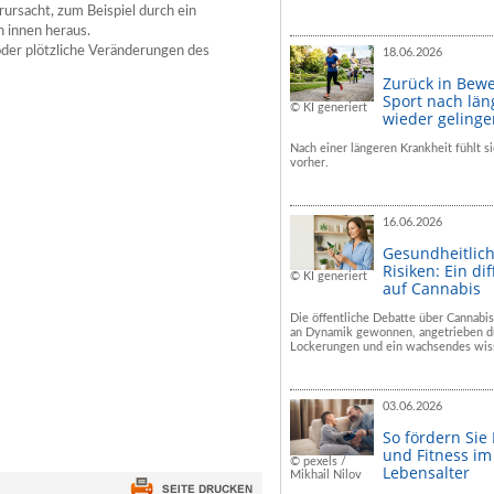
ursacht, zum Beispiel durch ein
n innen heraus.
der plötzliche Veränderungen des
18.06.2026
Zurück in Bew
Sport nach län
© KI generiert
wieder geling
Nach einer längeren Krankheit fühlt si
vorher.
16.06.2026
Gesundheitlic
Risiken: Ein dif
© KI generiert
auf Cannabis
Die öffentliche Debatte über Cannabis
an Dynamik gewonnen, angetrieben du
Lockerungen und ein wachsendes wiss
03.06.2026
So fördern Sie
und Fitness i
© pexels /
Lebensalter
Mikhail Nilov