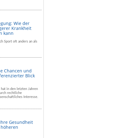
egung: Wie der
gerer Krankheit
en kann
ch Sport oft anders an als
he Chancen und
ferenzierter Blick
 hat in den letzten Jahren
rch rechtliche
enschaftliches Interesse.
 Ihre Gesundheit
m höheren