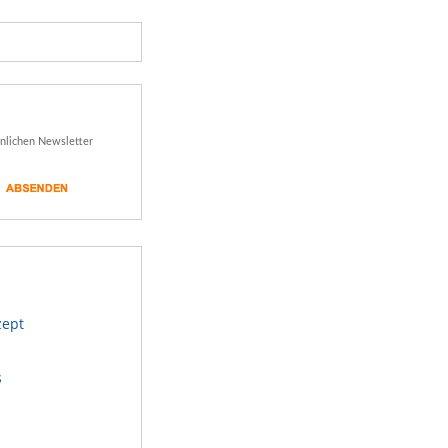
önlichen Newsletter
zept
s