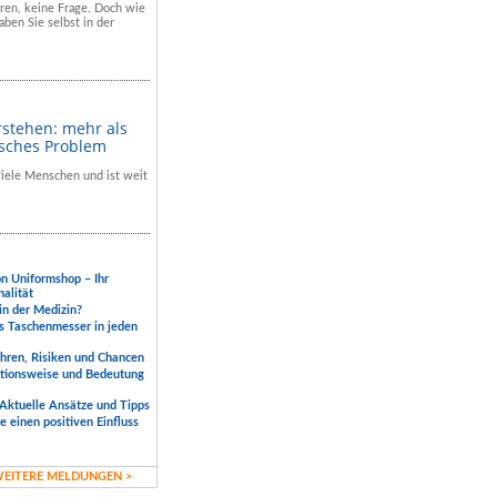
hren, keine Frage. Doch wie
aben Sie selbst in der
rstehen: mehr als
isches Problem
 viele Menschen und ist weit
.
on Uniformshop – Ihr
nalität
 in der Medizin?
s Taschenmesser in jeden
ahren, Risiken und Chancen
ktionsweise und Bedeutung
Aktuelle Ansätze und Tipps
 einen positiven Einfluss
EITERE MELDUNGEN >