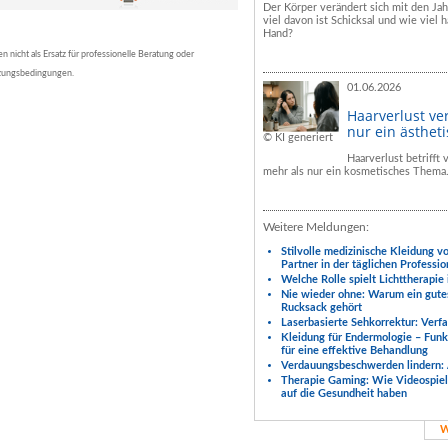
Der Körper verändert sich mit den Ja
viel davon ist Schicksal und wie viel h
Hand?
nicht als Ersatz für professionelle Beratung oder
tzungsbedingungen.
01.06.2026
Haarverlust ve
nur ein ästhet
© KI generiert
Haarverlust betrifft
mehr als nur ein kosmetisches Thema
Weitere Meldungen:
Stilvolle medizinische Kleidung v
Partner in der täglichen Professio
Welche Rolle spielt Lichttherapie
Nie wieder ohne: Warum ein gute
Rucksack gehört
Laserbasierte Sehkorrektur: Verf
Kleidung für Endermologie – Fun
für eine effektive Behandlung
Verdauungsbeschwerden lindern: 
Therapie Gaming: Wie Videospiele
auf die Gesundheit haben
W