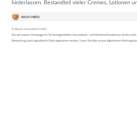
hinterlassen. Bestandteil vieler Cremes, Lotionen u
© Wissen Gesundheit GmbH
Die auf unserer Homepage für Sie bereitgestellten Gesundheits– und Medizininformationen dürfen nicht al
Behandlung durch approbierte Ärzte angesehen werden. Lesen Sie bitte unsere allgemeinen Nutzungsb