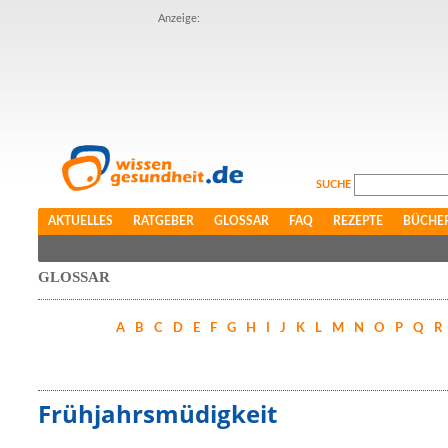
Anzeige:
SUCHE
AKTUELLES
RATGEBER
GLOSSAR
FAQ
REZEPTE
BÜCHE
GLOSSAR
A
B
C
D
E
F
G
H
I
J
K
L
M
N
O
P
Q
R
Frühjahrsmüdigkeit