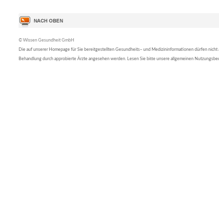
© Wissen Gesundheit GmbH
Die auf unserer Homepage für Sie bereitgestellten Gesundheits– und Medizininformationen dürfen nicht al
Behandlung durch approbierte Ärzte angesehen werden. Lesen Sie bitte unsere allgemeinen Nutzungsb