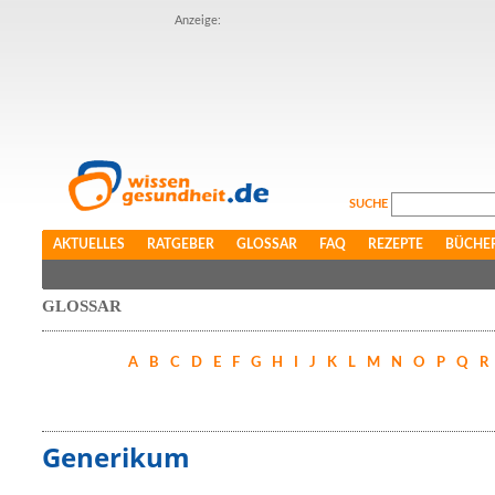
Anzeige:
SUCHE
AKTUELLES
RATGEBER
GLOSSAR
FAQ
REZEPTE
BÜCHE
GLOSSAR
A
B
C
D
E
F
G
H
I
J
K
L
M
N
O
P
Q
R
Generikum