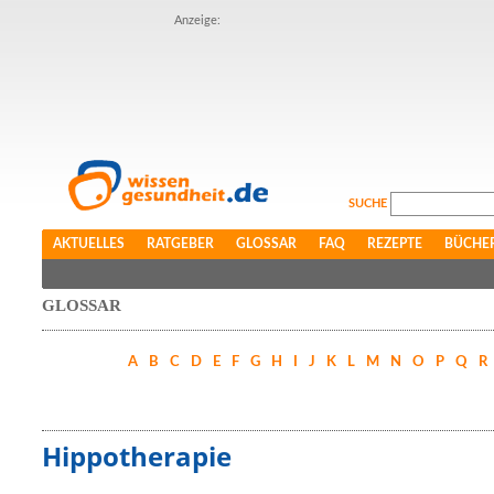
Anzeige:
SUCHE
AKTUELLES
RATGEBER
GLOSSAR
FAQ
REZEPTE
BÜCHE
GLOSSAR
A
B
C
D
E
F
G
H
I
J
K
L
M
N
O
P
Q
R
Hippotherapie