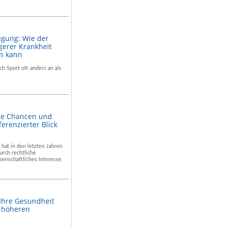
egung: Wie der
gerer Krankheit
en kann
ch Sport oft anders an als
he Chancen und
ferenzierter Blick
 hat in den letzten Jahren
rch rechtliche
enschaftliches Interesse.
 Ihre Gesundheit
m höheren