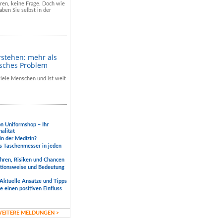
hren, keine Frage. Doch wie
aben Sie selbst in der
rstehen: mehr als
isches Problem
 viele Menschen und ist weit
.
on Uniformshop – Ihr
nalität
 in der Medizin?
s Taschenmesser in jeden
ahren, Risiken und Chancen
ktionsweise und Bedeutung
Aktuelle Ansätze und Tipps
 einen positiven Einfluss
EITERE MELDUNGEN >