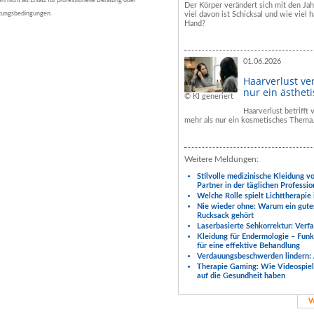
nicht als Ersatz für professionelle Beratung oder
Der Körper verändert sich mit den Ja
tzungsbedingungen.
viel davon ist Schicksal und wie viel h
Hand?
01.06.2026
Haarverlust ve
nur ein ästhet
© KI generiert
Haarverlust betrifft
mehr als nur ein kosmetisches Thema
Weitere Meldungen:
Stilvolle medizinische Kleidung v
Partner in der täglichen Professio
Welche Rolle spielt Lichttherapie
Nie wieder ohne: Warum ein gute
Rucksack gehört
Laserbasierte Sehkorrektur: Verf
Kleidung für Endermologie – Fun
für eine effektive Behandlung
Verdauungsbeschwerden lindern: 
Therapie Gaming: Wie Videospiele
auf die Gesundheit haben
W