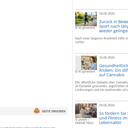
18.06.2026
Zurück in Bew
Sport nach län
© KI generiert
wieder geling
Nach einer längeren Krankheit fühlt si
vorher.
16.06.2026
Gesundheitlic
Risiken: Ein dif
© KI generiert
auf Cannabis
Die öffentliche Debatte über Cannabis
an Dynamik gewonnen, angetrieben du
Lockerungen und ein wachsendes wiss
03.06.2026
So fördern Sie
und Fitness i
© pexels /
Lebensalter
Mikhail Nilov