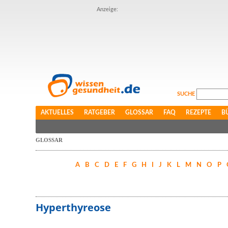
Anzeige:
SUCHE
AKTUELLES
RATGEBER
GLOSSAR
FAQ
REZEPTE
B
GLOSSAR
A
B
C
D
E
F
G
H
I
J
K
L
M
N
O
P
Hyperthyreose