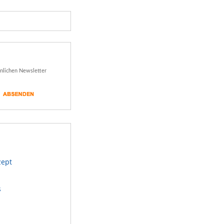
önlichen Newsletter
zept
s