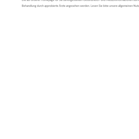
Die auf unserer Homepage für Sie bereitgestellten Gesundheits– und Medizininformationen dürfen 
Behandlung durch approbierte Ärzte angesehen werden. Lesen Sie bitte unsere allgemeinen Nu