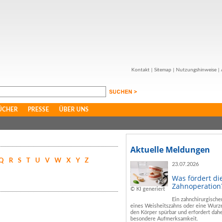
Kontakt
|
Sitemap
|
Nutzungshinweise
|
ÜCHER
PRESSE
ÜBER UNS
Aktuelle Meldungen
Q
R
S
T
U
V
W
X
Y
Z
23.07.2026
Was fördert di
Zahnoperation
© KI generiert
Ein zahnchirurgische
eines Weisheitszahns oder eine Wurze
den Körper spürbar und erfordert dahe
besondere Aufmerksamkeit.