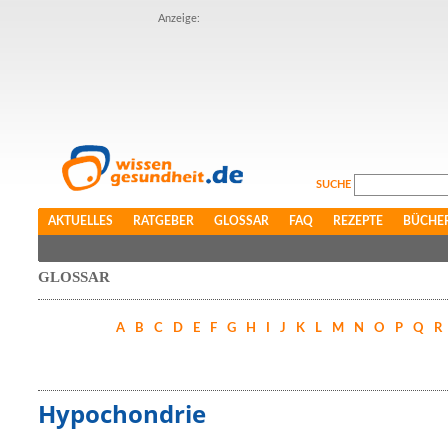
Anzeige:
SUCHE
AKTUELLES
RATGEBER
GLOSSAR
FAQ
REZEPTE
BÜCHE
GLOSSAR
A
B
C
D
E
F
G
H
I
J
K
L
M
N
O
P
Q
R
Hypochondrie