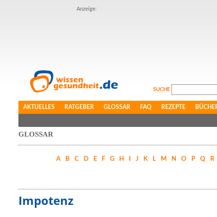
Anzeige:
SUCHE
AKTUELLES
RATGEBER
GLOSSAR
FAQ
REZEPTE
BÜCHE
GLOSSAR
A
B
C
D
E
F
G
H
I
J
K
L
M
N
O
P
Q
R
Impotenz