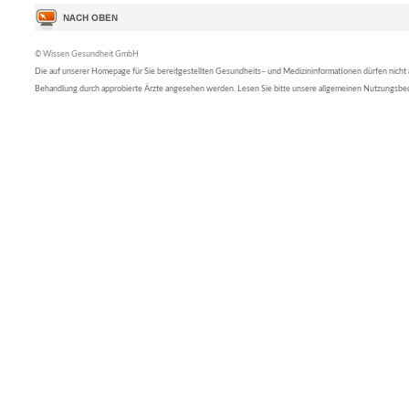
© Wissen Gesundheit GmbH
Die auf unserer Homepage für Sie bereitgestellten Gesundheits– und Medizininformationen dürfen nicht al
Behandlung durch approbierte Ärzte angesehen werden. Lesen Sie bitte unsere allgemeinen Nutzungsb