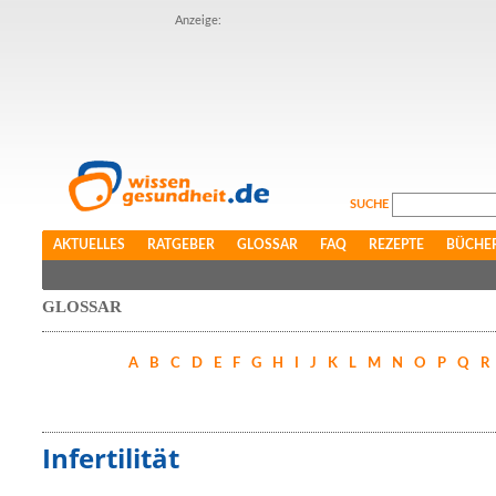
Anzeige:
SUCHE
AKTUELLES
RATGEBER
GLOSSAR
FAQ
REZEPTE
BÜCHE
GLOSSAR
A
B
C
D
E
F
G
H
I
J
K
L
M
N
O
P
Q
R
Infertilität