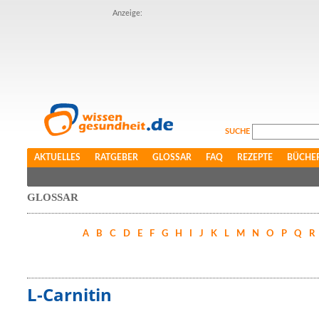
Anzeige:
SUCHE
AKTUELLES
RATGEBER
GLOSSAR
FAQ
REZEPTE
BÜCHE
GLOSSAR
A
B
C
D
E
F
G
H
I
J
K
L
M
N
O
P
Q
R
L-Carnitin