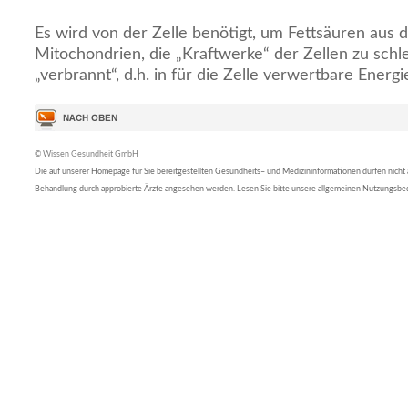
Es wird von der Zelle benötigt, um Fettsäuren aus d
Mitochondrien, die „Kraftwerke“ der Zellen zu schl
„verbrannt“, d.h. in für die Zelle verwertbare Ene
© Wissen Gesundheit GmbH
Die auf unserer Homepage für Sie bereitgestellten Gesundheits– und Medizininformationen dürfen nicht al
Behandlung durch approbierte Ärzte angesehen werden. Lesen Sie bitte unsere allgemeinen Nutzungsb