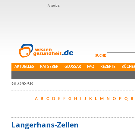
Anzeige:
SUCHE
AKTUELLES
RATGEBER
GLOSSAR
FAQ
REZEPTE
BÜCHE
GLOSSAR
A
B
C
D
E
F
G
H
I
J
K
L
M
N
O
P
Q
R
Langerhans-Zellen