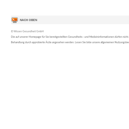
© Wissen Gesundheit GmbH
Die auf unserer Homepage für Sie bereitgestellten Gesundheits– und Medizininformationen dürfen nicht al
Behandlung durch approbierte Ärzte angesehen werden. Lesen Sie bitte unsere allgemeinen Nutzungsb