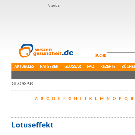
Anzeige:
SUCHE
AKTUELLES
RATGEBER
GLOSSAR
FAQ
REZEPTE
BÜCHE
GLOSSAR
A
B
C
D
E
F
G
H
I
J
K
L
M
N
O
P
Q
R
Lotuseffekt