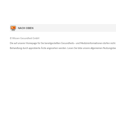
© Wissen Gesundheit GmbH
Die auf unserer Homepage für Sie bereitgestellten Gesundheits– und Medizininformationen dürfen nicht al
Behandlung durch approbierte Ärzte angesehen werden. Lesen Sie bitte unsere allgemeinen Nutzungsb