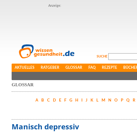
Anzeige:
SUCHE
AKTUELLES
RATGEBER
GLOSSAR
FAQ
REZEPTE
BÜCHE
GLOSSAR
A
B
C
D
E
F
G
H
I
J
K
L
M
N
O
P
Q
R
Manisch depressiv