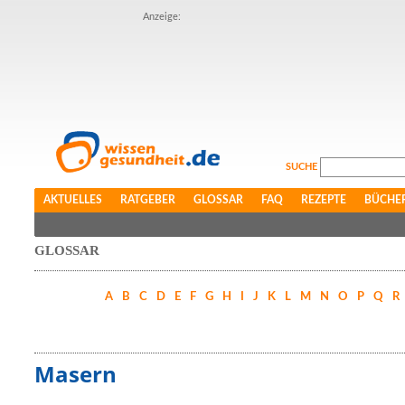
Anzeige:
SUCHE
AKTUELLES
RATGEBER
GLOSSAR
FAQ
REZEPTE
BÜCHE
GLOSSAR
A
B
C
D
E
F
G
H
I
J
K
L
M
N
O
P
Q
R
Masern