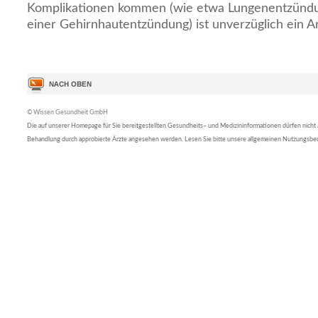
Komplikationen kommen (wie etwa Lungenentzünd
einer Gehirnhautentzündung) ist unverzüglich ein A
© Wissen Gesundheit GmbH
Die auf unserer Homepage für Sie bereitgestellten Gesundheits– und Medizininformationen dürfen nicht al
Behandlung durch approbierte Ärzte angesehen werden. Lesen Sie bitte unsere allgemeinen Nutzungsb