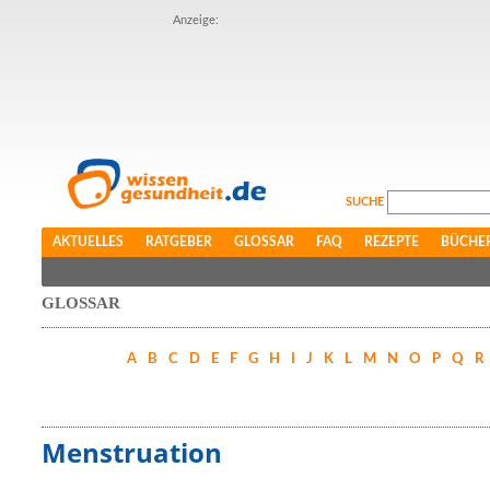
Anzeige:
SUCHE
AKTUELLES
RATGEBER
GLOSSAR
FAQ
REZEPTE
BÜCHE
GLOSSAR
A
B
C
D
E
F
G
H
I
J
K
L
M
N
O
P
Q
R
Menstruation