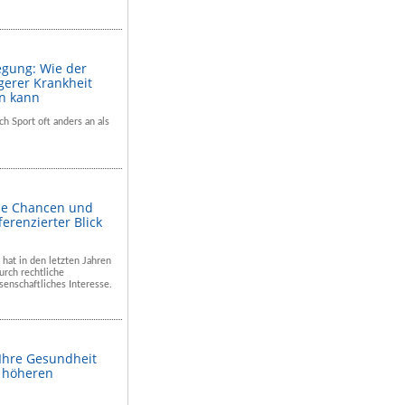
egung: Wie der
gerer Krankheit
en kann
ch Sport oft anders an als
he Chancen und
ferenzierter Blick
 hat in den letzten Jahren
rch rechtliche
enschaftliches Interesse.
 Ihre Gesundheit
m höheren