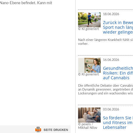
 Nano-Ebene befindet. Kann mit
18.06.2026
Zurück in Bew
Sport nach län
© KI generiert
wieder geling
Nach einer längeren Krankheit fühlt si
vorher.
16.06.2026
Gesundheitlic
Risiken: Ein dif
© KI generiert
auf Cannabis
Die öffentliche Debatte über Cannabis
an Dynamik gewonnen, angetrieben du
Lockerungen und ein wachsendes wiss
03.06.2026
So fördern Sie
und Fitness i
© pexels /
Lebensalter
Mikhail Nilov