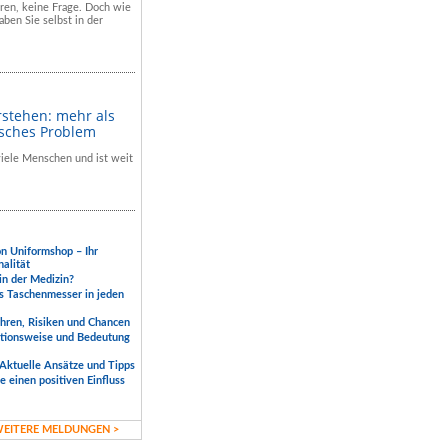
hren, keine Frage. Doch wie
aben Sie selbst in der
rstehen: mehr als
isches Problem
 viele Menschen und ist weit
.
on Uniformshop – Ihr
nalität
 in der Medizin?
s Taschenmesser in jeden
ahren, Risiken und Chancen
ktionsweise und Bedeutung
Aktuelle Ansätze und Tipps
 einen positiven Einfluss
EITERE MELDUNGEN >