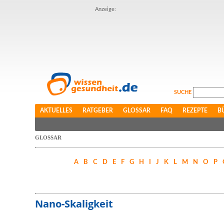
Anzeige:
SUCHE
AKTUELLES
RATGEBER
GLOSSAR
FAQ
REZEPTE
B
GLOSSAR
A
B
C
D
E
F
G
H
I
J
K
L
M
N
O
P
Nano-Skaligkeit