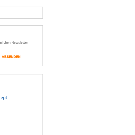
önlichen Newsletter
zept
s