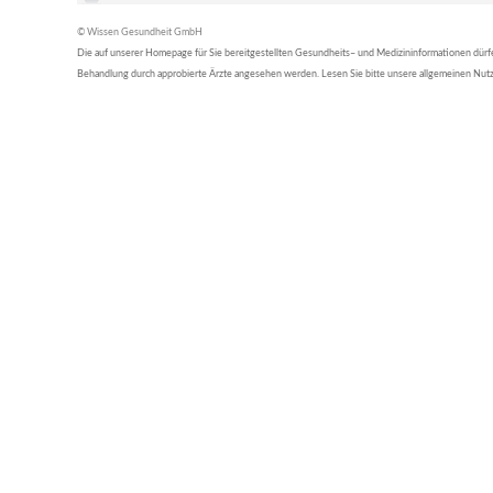
© Wissen Gesundheit GmbH
Die auf unserer Homepage für Sie bereitgestellten Gesundheits– und Medizininformationen dürfen 
Behandlung durch approbierte Ärzte angesehen werden. Lesen Sie bitte unsere allgemeinen Nu