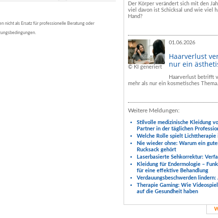
Der Körper verändert sich mit den Ja
viel davon ist Schicksal und wie viel h
Hand?
nicht als Ersatz für professionelle Beratung oder
tzungsbedingungen.
01.06.2026
Haarverlust ve
nur ein ästhet
© KI generiert
Haarverlust betrifft
mehr als nur ein kosmetisches Thema
Weitere Meldungen:
Stilvolle medizinische Kleidung v
Partner in der täglichen Professio
Welche Rolle spielt Lichttherapie
Nie wieder ohne: Warum ein gute
Rucksack gehört
Laserbasierte Sehkorrektur: Verf
Kleidung für Endermologie – Fun
für eine effektive Behandlung
Verdauungsbeschwerden lindern: 
Therapie Gaming: Wie Videospiele
auf die Gesundheit haben
W