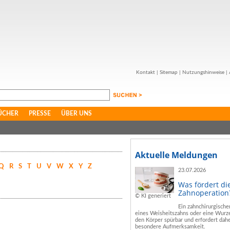
Kontakt
|
Sitemap
|
Nutzungshinweise
|
ÜCHER
PRESSE
ÜBER UNS
Aktuelle Meldungen
Q
R
S
T
U
V
W
X
Y
Z
23.07.2026
Was fördert di
Zahnoperation
© KI generiert
Ein zahnchirurgische
eines Weisheitszahns oder eine Wurze
den Körper spürbar und erfordert dahe
besondere Aufmerksamkeit.