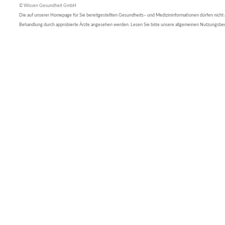
© Wissen Gesundheit GmbH
Die auf unserer Homepage für Sie bereitgestellten Gesundheits– und Medizininformationen dürfen nicht al
Behandlung durch approbierte Ärzte angesehen werden. Lesen Sie bitte unsere allgemeinen Nutzungsb