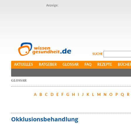
Anzeige:
SUCHE
AKTUELLES
RATGEBER
GLOSSAR
FAQ
REZEPTE
BÜCHE
GLOSSAR
A
B
C
D
E
F
G
H
I
J
K
L
M
N
O
P
Q
R
Okklusionsbehandlung