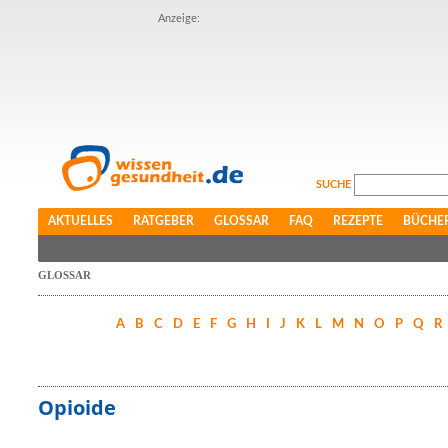
Anzeige:
SUCHE
AKTUELLES
RATGEBER
GLOSSAR
FAQ
REZEPTE
BÜCHE
GLOSSAR
A
B
C
D
E
F
G
H
I
J
K
L
M
N
O
P
Q
R
Opioide