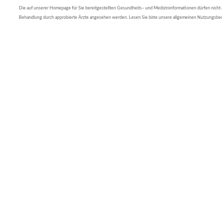
Die auf unserer Homepage für Sie bereitgestellten Gesundheits– und Medizininformationen dürfen nicht al
Behandlung durch approbierte Ärzte angesehen werden. Lesen Sie bitte unsere allgemeinen Nutzungsb