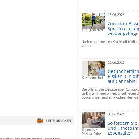
18.06.2026
Zurück in Bew
Sport nach län
© KI generiert
wieder geling
Nach einer längeren Krankheit fühlt si
vorher.
16.06.2026
Gesundheitlic
Risiken: Ein dif
© KI generiert
auf Cannabis
Die öffentliche Debatte über Cannabis
an Dynamik gewonnen, angetrieben du
Lockerungen und ein wachsendes wiss
03.06.2026
So fördern Sie
und Fitness i
© pexels /
Lebensalter
Mikhail Nilov