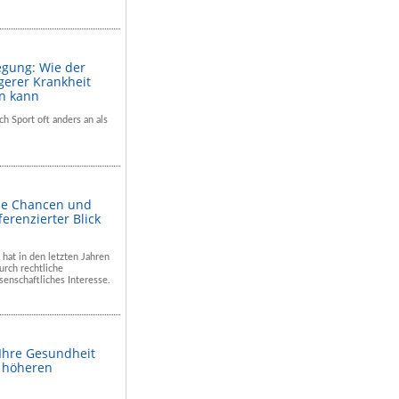
egung: Wie der
gerer Krankheit
en kann
ch Sport oft anders an als
he Chancen und
ferenzierter Blick
 hat in den letzten Jahren
rch rechtliche
enschaftliches Interesse.
 Ihre Gesundheit
m höheren