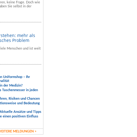
hren, keine Frage. Doch wie
aben Sie selbst in der
rstehen: mehr als
isches Problem
 viele Menschen und ist weit
.
on Uniformshop – Ihr
nalität
 in der Medizin?
s Taschenmesser in jeden
ahren, Risiken und Chancen
ktionsweise und Bedeutung
Aktuelle Ansätze und Tipps
 einen positiven Einfluss
EITERE MELDUNGEN >