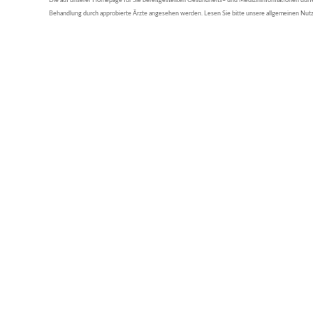
Die auf unserer Homepage für Sie bereitgestellten Gesundheits– und Medizininformationen dürfen 
Behandlung durch approbierte Ärzte angesehen werden. Lesen Sie bitte unsere allgemeinen Nu