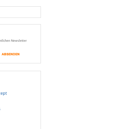
önlichen Newsletter
zept
s