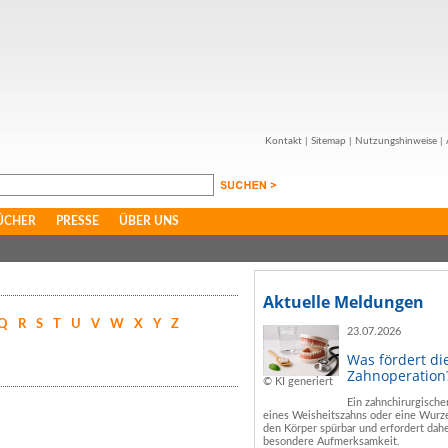
Kontakt
|
Sitemap
|
Nutzungshinweise
|
ÜCHER
PRESSE
ÜBER UNS
Aktuelle Meldungen
Q
R
S
T
U
V
W
X
Y
Z
23.07.2026
Was fördert di
Zahnoperation
© KI generiert
Ein zahnchirurgische
eines Weisheitszahns oder eine Wurze
den Körper spürbar und erfordert dahe
besondere Aufmerksamkeit.