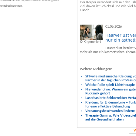
nicht als Ersatz für professionelle Beratung oder
Der Körper verändert sich mit den Ja
tzungsbedingungen.
viel davon ist Schicksal und wie viel h
Hand?
01.06.2026
Haarverlust ve
nur ein ästhet
© KI generiert
Haarverlust betrifft
mehr als nur ein kosmetisches Thema
Weitere Meldungen:
Stilvolle medizinische Kleidung v
Partner in der täglichen Professio
Welche Rolle spielt Lichttherapie
Nie wieder ohne: Warum ein gute
Rucksack gehört
Laserbasierte Sehkorrektur: Verf
Kleidung für Endermologie – Fun
für eine effektive Behandlung
Verdauungsbeschwerden lindern: 
Therapie Gaming: Wie Videospiele
auf die Gesundheit haben
W