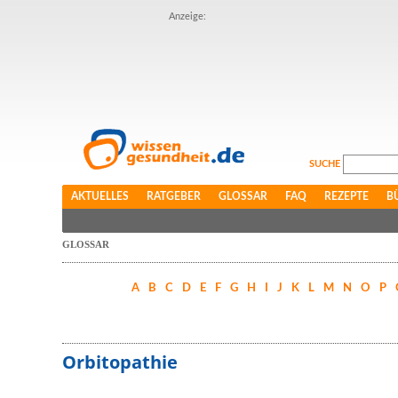
Anzeige:
SUCHE
AKTUELLES
RATGEBER
GLOSSAR
FAQ
REZEPTE
B
GLOSSAR
A
B
C
D
E
F
G
H
I
J
K
L
M
N
O
P
Orbitopathie