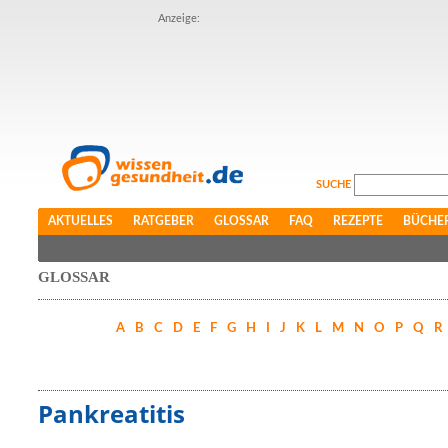
Anzeige:
SUCHE
AKTUELLES
RATGEBER
GLOSSAR
FAQ
REZEPTE
BÜCHE
GLOSSAR
A
B
C
D
E
F
G
H
I
J
K
L
M
N
O
P
Q
R
Pankreatitis