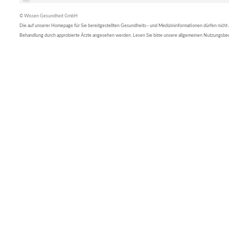
© Wissen Gesundheit GmbH
Die auf unserer Homepage für Sie bereitgestellten Gesundheits– und Medizininformationen dürfen nicht al
Behandlung durch approbierte Ärzte angesehen werden. Lesen Sie bitte unsere allgemeinen Nutzungsb