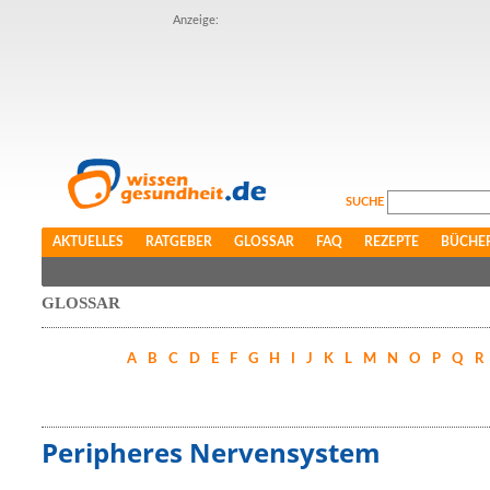
Anzeige:
SUCHE
AKTUELLES
RATGEBER
GLOSSAR
FAQ
REZEPTE
BÜCHE
GLOSSAR
A
B
C
D
E
F
G
H
I
J
K
L
M
N
O
P
Q
R
Peripheres Nervensystem