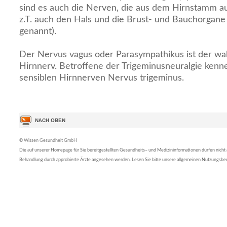
sind es auch die Nerven, die aus dem Hirnstamm a
z.T. auch den Hals und die Brust- und Bauchorgane
genannt).
Der Nervus vagus oder Parasympathikus ist der wa
Hirnnerv. Betroffene der Trigeminusneuralgie kenne
sensiblen Hirnnerven Nervus trigeminus.
© Wissen Gesundheit GmbH
Die auf unserer Homepage für Sie bereitgestellten Gesundheits– und Medizininformationen dürfen nicht al
Behandlung durch approbierte Ärzte angesehen werden. Lesen Sie bitte unsere allgemeinen Nutzungsb