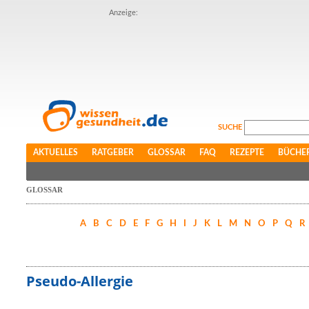
Anzeige:
SUCHE
AKTUELLES
RATGEBER
GLOSSAR
FAQ
REZEPTE
BÜCHE
GLOSSAR
A
B
C
D
E
F
G
H
I
J
K
L
M
N
O
P
Q
R
Pseudo-Allergie