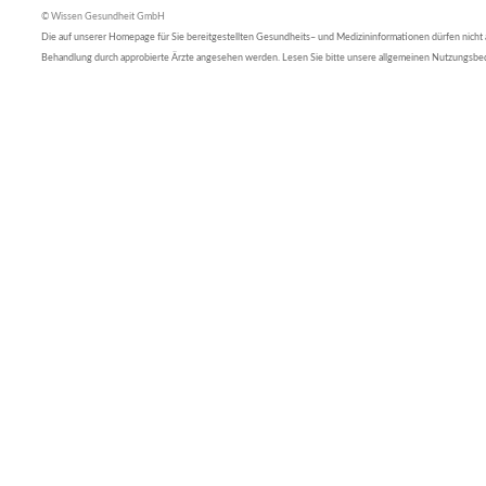
© Wissen Gesundheit GmbH
Die auf unserer Homepage für Sie bereitgestellten Gesundheits– und Medizininformationen dürfen nicht al
Behandlung durch approbierte Ärzte angesehen werden. Lesen Sie bitte unsere allgemeinen Nutzungsb