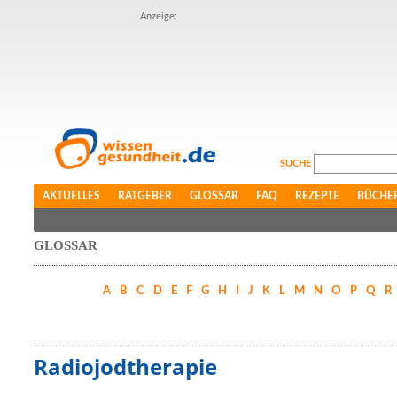
Anzeige:
SUCHE
AKTUELLES
RATGEBER
GLOSSAR
FAQ
REZEPTE
BÜCHE
GLOSSAR
A
B
C
D
E
F
G
H
I
J
K
L
M
N
O
P
Q
R
Radiojodtherapie