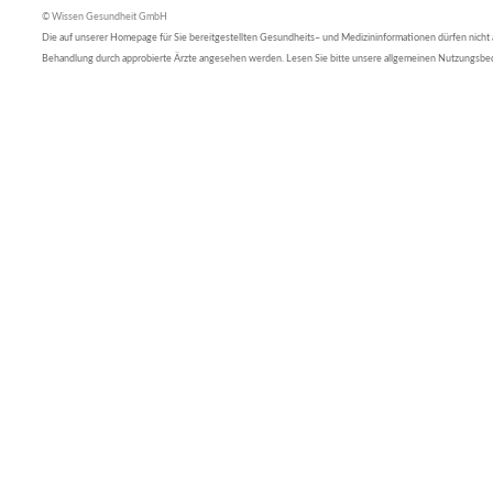
© Wissen Gesundheit GmbH
Die auf unserer Homepage für Sie bereitgestellten Gesundheits– und Medizininformationen dürfen nicht al
Behandlung durch approbierte Ärzte angesehen werden. Lesen Sie bitte unsere allgemeinen Nutzungsb