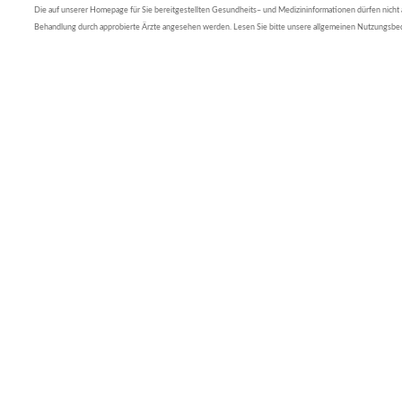
Die auf unserer Homepage für Sie bereitgestellten Gesundheits– und Medizininformationen dürfen nicht al
Behandlung durch approbierte Ärzte angesehen werden. Lesen Sie bitte unsere allgemeinen Nutzungsb