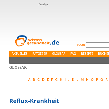
Anzeige:
SUCHE
AKTUELLES
RATGEBER
GLOSSAR
FAQ
REZEPTE
BÜCHE
GLOSSAR
A
B
C
D
E
F
G
H
I
J
K
L
M
N
O
P
Q
R
Reflux-Krankheit