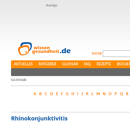
Anzeige:
SUCHE
AKTUELLES
RATGEBER
GLOSSAR
FAQ
REZEPTE
BÜCHE
GLOSSAR
A
B
C
D
E
F
G
H
I
J
K
L
M
N
O
P
Q
R
Rhinokonjunktivitis