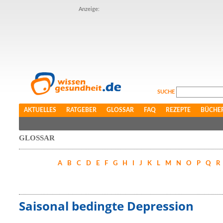
Anzeige:
SUCHE
AKTUELLES
RATGEBER
GLOSSAR
FAQ
REZEPTE
BÜCHE
GLOSSAR
A
B
C
D
E
F
G
H
I
J
K
L
M
N
O
P
Q
R
Saisonal bedingte Depression