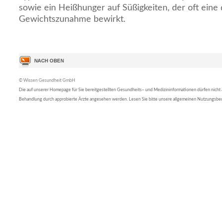
sowie ein Heißhunger auf Süßigkeiten, der oft eine 
Gewichtszunahme bewirkt.
© Wissen Gesundheit GmbH
Die auf unserer Homepage für Sie bereitgestellten Gesundheits– und Medizininformationen dürfen nicht al
Behandlung durch approbierte Ärzte angesehen werden. Lesen Sie bitte unsere allgemeinen Nutzungsb