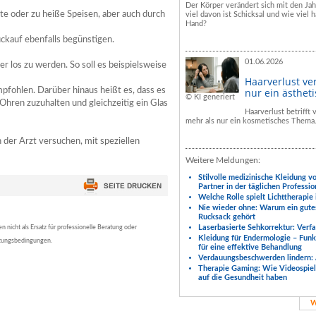
Der Körper verändert sich mit den Ja
te oder zu heiße Speisen, aber auch durch
viel davon ist Schicksal und wie viel h
Hand?
kauf ebenfalls begünstigen.
01.06.2026
er los zu werden. So soll es beispielsweise
Haarverlust ve
fohlen. Darüber hinaus heißt es, dass es
nur ein ästhet
© KI generiert
 Ohren zuzuhalten und gleichzeitig ein Glas
Haarverlust betrifft
mehr als nur ein kosmetisches Thema
 der Arzt versuchen, mit speziellen
Weitere Meldungen:
Stilvolle medizinische Kleidung v
Partner in der täglichen Professio
Welche Rolle spielt Lichttherapie
Nie wieder ohne: Warum ein gute
Rucksack gehört
Laserbasierte Sehkorrektur: Verf
nicht als Ersatz für professionelle Beratung oder
Kleidung für Endermologie – Fun
tzungsbedingungen.
für eine effektive Behandlung
Verdauungsbeschwerden lindern: 
Therapie Gaming: Wie Videospiele
auf die Gesundheit haben
W