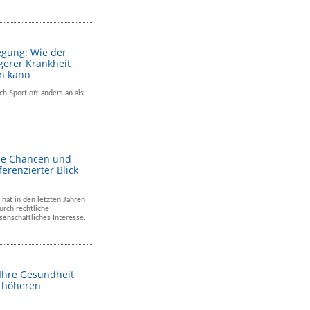
egung: Wie der
gerer Krankheit
en kann
ch Sport oft anders an als
he Chancen und
ferenzierter Blick
 hat in den letzten Jahren
rch rechtliche
enschaftliches Interesse.
 Ihre Gesundheit
m höheren