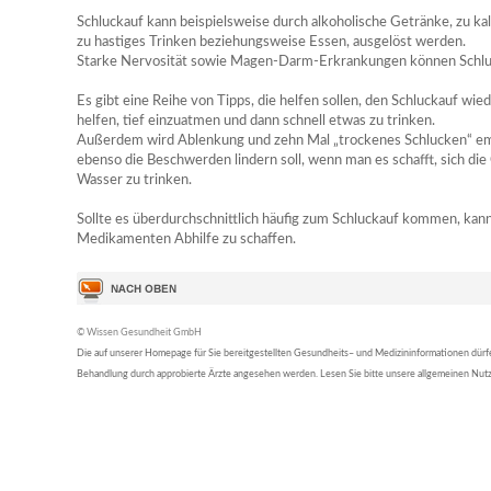
Schluckauf kann beispielsweise durch alkoholische Getränke, zu kal
zu hastiges Trinken beziehungsweise Essen, ausgelöst werden.
Starke Nervosität sowie Magen-Darm-Erkrankungen können Schluc
Es gibt eine Reihe von Tipps, die helfen sollen, den Schluckauf wied
helfen, tief einzuatmen und dann schnell etwas zu trinken.
Außerdem wird Ablenkung und zehn Mal „trockenes Schlucken“ emp
ebenso die Beschwerden lindern soll, wenn man es schafft, sich die
Wasser zu trinken.
Sollte es überdurchschnittlich häufig zum Schluckauf kommen, kann
Medikamenten Abhilfe zu schaffen.
© Wissen Gesundheit GmbH
Die auf unserer Homepage für Sie bereitgestellten Gesundheits– und Medizininformationen dürfen 
Behandlung durch approbierte Ärzte angesehen werden. Lesen Sie bitte unsere allgemeinen Nu