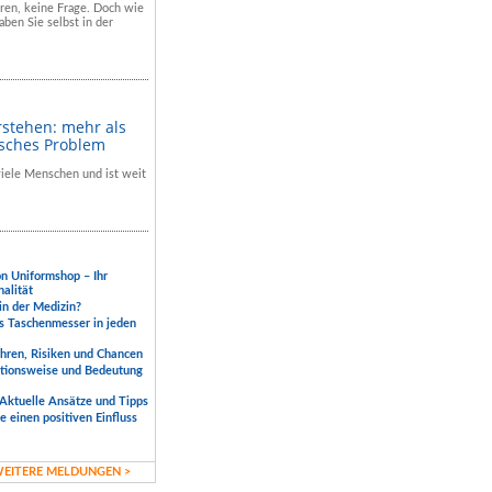
hren, keine Frage. Doch wie
aben Sie selbst in der
rstehen: mehr als
isches Problem
 viele Menschen und ist weit
.
on Uniformshop – Ihr
nalität
 in der Medizin?
s Taschenmesser in jeden
ahren, Risiken und Chancen
ktionsweise und Bedeutung
Aktuelle Ansätze und Tipps
 einen positiven Einfluss
EITERE MELDUNGEN >