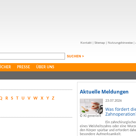
Kontakt
|
Sitemap
|
Nutzungshinweise
|
ÜCHER
PRESSE
ÜBER UNS
Aktuelle Meldungen
Q
R
S
T
U
V
W
X
Y
Z
23.07.2026
Was fördert di
Zahnoperation
© KI generiert
Ein zahnchirurgische
eines Weisheitszahns oder eine Wurze
den Körper spürbar und erfordert dahe
besondere Aufmerksamkeit.