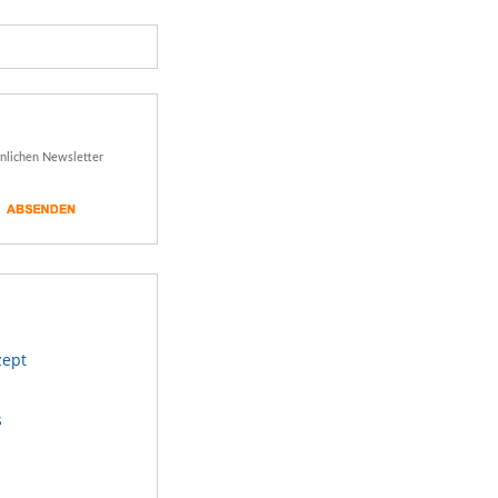
önlichen Newsletter
zept
s