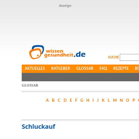
Anzeige:
SUCHE
AKTUELLES
RATGEBER
GLOSSAR
FAQ
REZEPTE
B
GLOSSAR
A
B
C
D
E
F
G
H
I
J
K
L
M
N
O
P
Schluckauf