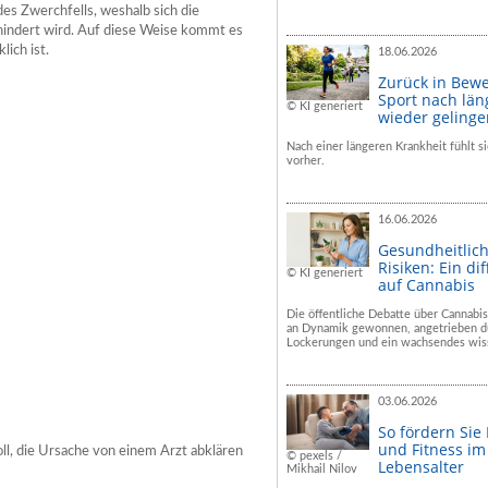
s Zwerchfells, weshalb sich die
hindert wird. Auf diese Weise kommt es
ich ist.
18.06.2026
Zurück in Bew
Sport nach län
© KI generiert
wieder geling
Nach einer längeren Krankheit fühlt si
vorher.
16.06.2026
Gesundheitlic
Risiken: Ein dif
© KI generiert
auf Cannabis
Die öffentliche Debatte über Cannabis
an Dynamik gewonnen, angetrieben du
Lockerungen und ein wachsendes wiss
03.06.2026
So fördern Sie
und Fitness i
ll, die Ursache von einem Arzt abklären
© pexels /
Lebensalter
Mikhail Nilov