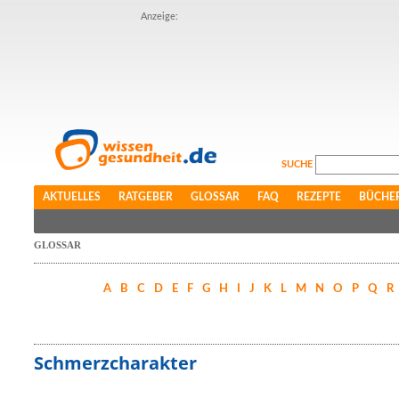
Anzeige:
SUCHE
AKTUELLES
RATGEBER
GLOSSAR
FAQ
REZEPTE
BÜCHE
GLOSSAR
A
B
C
D
E
F
G
H
I
J
K
L
M
N
O
P
Q
R
Schmerzcharakter