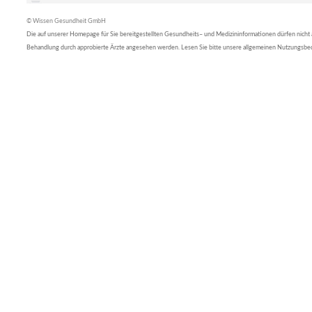
© Wissen Gesundheit GmbH
Die auf unserer Homepage für Sie bereitgestellten Gesundheits– und Medizininformationen dürfen nicht al
Behandlung durch approbierte Ärzte angesehen werden. Lesen Sie bitte unsere allgemeinen Nutzungsb