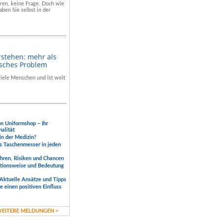
hren, keine Frage. Doch wie
aben Sie selbst in der
rstehen: mehr als
isches Problem
 viele Menschen und ist weit
.
on Uniformshop – Ihr
nalität
 in der Medizin?
s Taschenmesser in jeden
ahren, Risiken und Chancen
ktionsweise und Bedeutung
Aktuelle Ansätze und Tipps
 einen positiven Einfluss
EITERE MELDUNGEN >