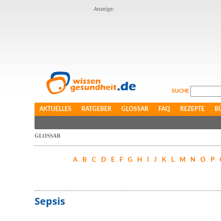
Anzeige:
SUCHE
AKTUELLES
RATGEBER
GLOSSAR
FAQ
REZEPTE
B
GLOSSAR
A
B
C
D
E
F
G
H
I
J
K
L
M
N
O
P
Sepsis