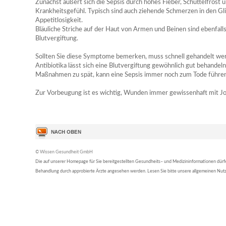
Zunächst äußert sich die Sepsis durch hohes Fieber, Schüttelfrost 
Krankheitsgefühl. Typisch sind auch ziehende Schmerzen in den G
Appetitlosigkeit.
Bläuliche Striche auf der Haut von Armen und Beinen sind ebenfall
Blutvergiftung.
Sollten Sie diese Symptome bemerken, muss schnell gehandelt wer
Antibiotika lässt sich eine Blutvergiftung gewöhnlich gut behandel
Maßnahmen zu spät, kann eine Sepsis immer noch zum Tode führen
Zur Vorbeugung ist es wichtig, Wunden immer gewissenhaft mit Jod
© Wissen Gesundheit GmbH
Die auf unserer Homepage für Sie bereitgestellten Gesundheits– und Medizininformationen dürfen 
Behandlung durch approbierte Ärzte angesehen werden. Lesen Sie bitte unsere allgemeinen Nu