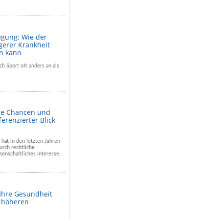
egung: Wie der
gerer Krankheit
en kann
ch Sport oft anders an als
he Chancen und
ferenzierter Blick
 hat in den letzten Jahren
rch rechtliche
enschaftliches Interesse.
 Ihre Gesundheit
m höheren