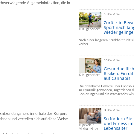
schwerwiegende Allgemeininfektion, die in
18.06.2026
Zurück in Bew
Sport nach län
© KI generiert
wieder geling
Nach einer längeren Krankheit fühlt si
vorher.
16.06.2026
Gesundheitlic
Risiken: Ein dif
© KI generiert
auf Cannabis
Die öffentliche Debatte über Cannabis
an Dynamik gewonnen, angetrieben du
Lockerungen und ein wachsendes wiss
03.06.2026
n Entzündungsherd innerhalb des Körpers
So fördern Sie
hnen und verteilen sich auf diese Weise
und Fitness i
© pexels /
Lebensalter
Mikhail Nilov