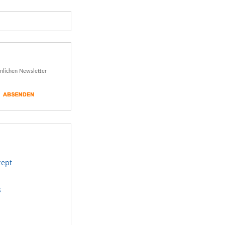
önlichen Newsletter
zept
s