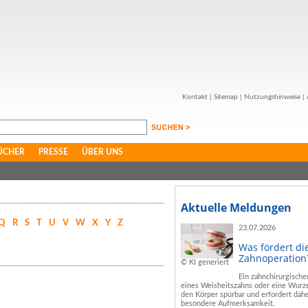
Kontakt
|
Sitemap
|
Nutzungshinweise
|
ÜCHER
PRESSE
ÜBER UNS
Aktuelle Meldungen
Q
R
S
T
U
V
W
X
Y
Z
23.07.2026
Was fördert di
Zahnoperation
© KI generiert
Ein zahnchirurgische
eines Weisheitszahns oder eine Wurze
den Körper spürbar und erfordert dahe
besondere Aufmerksamkeit.