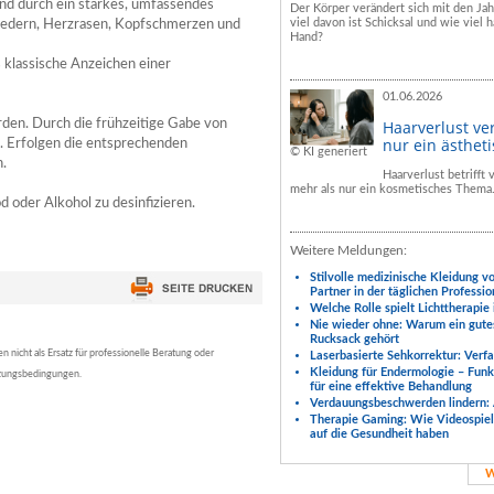
und durch ein starkes, umfassendes
Der Körper verändert sich mit den Ja
viel davon ist Schicksal und wie viel h
liedern, Herzrasen, Kopfschmerzen und
Hand?
s klassische Anzeichen einer
01.06.2026
den. Durch die frühzeitige Gabe von
Haarverlust ve
nur ein ästhet
n. Erfolgen die entsprechenden
© KI generiert
.
Haarverlust betrifft
mehr als nur ein kosmetisches Thema
 oder Alkohol zu desinfizieren.
Weitere Meldungen:
Stilvolle medizinische Kleidung v
Partner in der täglichen Professio
Welche Rolle spielt Lichttherapie
Nie wieder ohne: Warum ein gute
Rucksack gehört
nicht als Ersatz für professionelle Beratung oder
Laserbasierte Sehkorrektur: Verf
Kleidung für Endermologie – Fun
tzungsbedingungen.
für eine effektive Behandlung
Verdauungsbeschwerden lindern: 
Therapie Gaming: Wie Videospiele
auf die Gesundheit haben
W