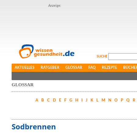
Anzeige:
SUCHE
AKTUELLES
RATGEBER
GLOSSAR
FAQ
REZEPTE
BÜCHE
GLOSSAR
A
B
C
D
E
F
G
H
I
J
K
L
M
N
O
P
Q
R
Sodbrennen