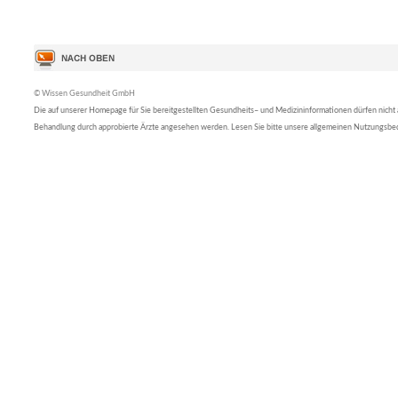
© Wissen Gesundheit GmbH
Die auf unserer Homepage für Sie bereitgestellten Gesundheits– und Medizininformationen dürfen nicht al
Behandlung durch approbierte Ärzte angesehen werden. Lesen Sie bitte unsere allgemeinen Nutzungsb