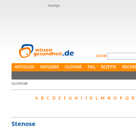
Anzeige:
SUCHE
AKTUELLES
RATGEBER
GLOSSAR
FAQ
REZEPTE
BÜCHE
GLOSSAR
A
B
C
D
E
F
G
H
I
J
K
L
M
N
O
P
Q
R
Stenose