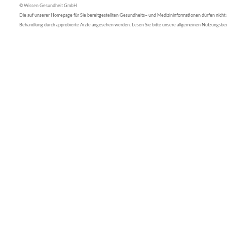
© Wissen Gesundheit GmbH
Die auf unserer Homepage für Sie bereitgestellten Gesundheits– und Medizininformationen dürfen nicht al
Behandlung durch approbierte Ärzte angesehen werden. Lesen Sie bitte unsere allgemeinen Nutzungsb