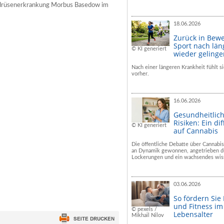
lddrüsenerkrankung Morbus Basedow im
18.06.2026
Zurück in Bew
Sport nach län
© KI generiert
wieder geling
Nach einer längeren Krankheit fühlt si
vorher.
16.06.2026
Gesundheitlic
Risiken: Ein dif
© KI generiert
auf Cannabis
Die öffentliche Debatte über Cannabis
an Dynamik gewonnen, angetrieben du
Lockerungen und ein wachsendes wiss
03.06.2026
So fördern Sie
und Fitness i
© pexels /
Lebensalter
Mikhail Nilov