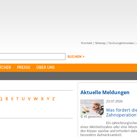
Kontakt
|
Sitemap
|
Nutzungshinweise
|
ÜCHER
PRESSE
ÜBER UNS
Aktuelle Meldungen
Q
R
S
T
U
V
W
X
Y
Z
23.07.2026
Was fördert di
Zahnoperation
© KI generiert
Ein zahnchirurgische
eines Weisheitszahns oder eine Wurze
den Körper spürbar und erfordert dahe
besondere Aufmerksamkeit.