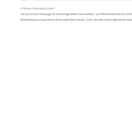
© Wissen Gesundheit GmbH
Die auf unserer Homepage für Sie bereitgestellten Gesundheits– und Medizininformationen dürfen 
Behandlung durch approbierte Ärzte angesehen werden. Lesen Sie bitte unsere allgemeinen Nu