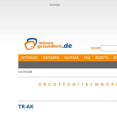
Anzeige:
SUCHE
AKTUELLES
RATGEBER
GLOSSAR
FAQ
REZEPTE
B
GLOSSAR
A
B
C
D
E
F
G
H
I
J
K
L
M
N
O
P
TR-AK