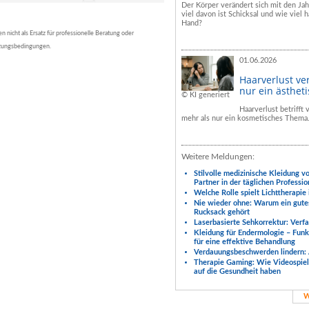
Der Körper verändert sich mit den Ja
viel davon ist Schicksal und wie viel h
Hand?
nicht als Ersatz für professionelle Beratung oder
tzungsbedingungen.
01.06.2026
Haarverlust ve
nur ein ästhet
© KI generiert
Haarverlust betrifft
mehr als nur ein kosmetisches Thema
Weitere Meldungen:
Stilvolle medizinische Kleidung v
Partner in der täglichen Professio
Welche Rolle spielt Lichttherapie
Nie wieder ohne: Warum ein gute
Rucksack gehört
Laserbasierte Sehkorrektur: Verf
Kleidung für Endermologie – Fun
für eine effektive Behandlung
Verdauungsbeschwerden lindern: 
Therapie Gaming: Wie Videospiele
auf die Gesundheit haben
W