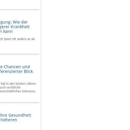
egung: Wie der
gerer Krankheit
en kann
ch Sport oft anders an als
he Chancen und
ferenzierter Blick
 hat in den letzten Jahren
rch rechtliche
enschaftliches Interesse.
 Ihre Gesundheit
m höheren