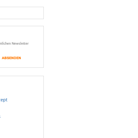
önlichen Newsletter
zept
s