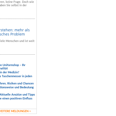
hren, keine Frage. Doch wie
aben Sie selbst in der
rstehen: mehr als
isches Problem
 viele Menschen und ist weit
.
on Uniformshop – Ihr
nalität
 in der Medizin?
s Taschenmesser in jeden
ahren, Risiken und Chancen
ktionsweise und Bedeutung
Aktuelle Ansätze und Tipps
 einen positiven Einfluss
EITERE MELDUNGEN >