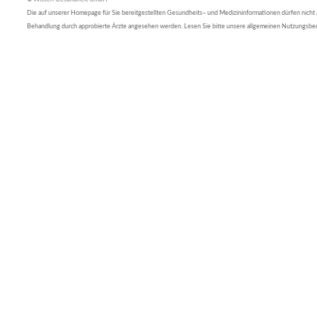
Die auf unserer Homepage für Sie bereitgestellten Gesundheits– und Medizininformationen dürfen nicht al
Behandlung durch approbierte Ärzte angesehen werden. Lesen Sie bitte unsere allgemeinen Nutzungsb