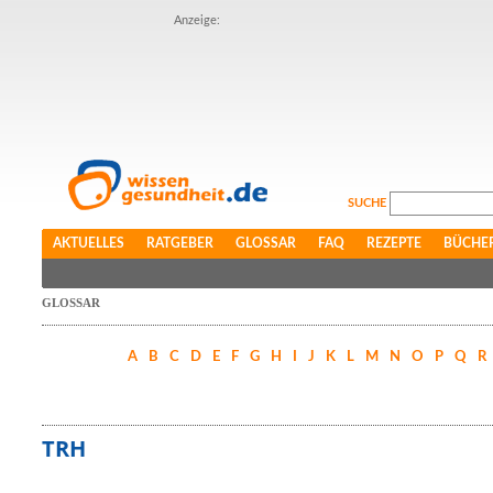
Anzeige:
SUCHE
AKTUELLES
RATGEBER
GLOSSAR
FAQ
REZEPTE
BÜCHE
GLOSSAR
A
B
C
D
E
F
G
H
I
J
K
L
M
N
O
P
Q
R
TRH