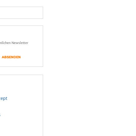
önlichen Newsletter
zept
s