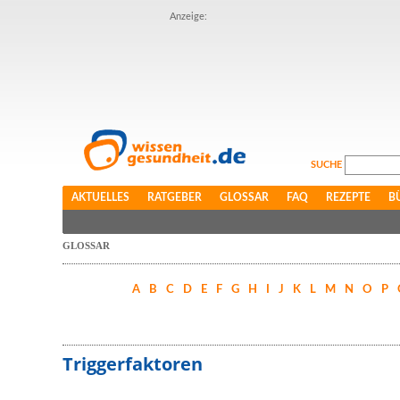
Anzeige:
SUCHE
AKTUELLES
RATGEBER
GLOSSAR
FAQ
REZEPTE
B
GLOSSAR
A
B
C
D
E
F
G
H
I
J
K
L
M
N
O
P
Triggerfaktoren