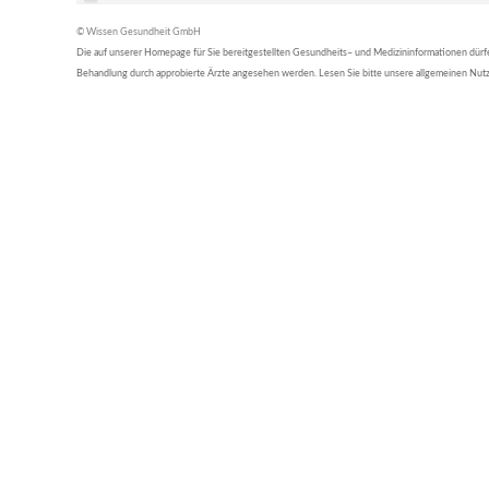
© Wissen Gesundheit GmbH
Die auf unserer Homepage für Sie bereitgestellten Gesundheits– und Medizininformationen dürfen 
Behandlung durch approbierte Ärzte angesehen werden. Lesen Sie bitte unsere allgemeinen Nu