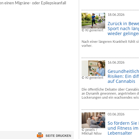
en einen Migräne- oder Epilepsieanfall
18.06.2026
Zurück in Bew
Sport nach län
© KI generiert
wieder geling
Nach einer längeren Krankheit fühlt si
vorher.
16.06.2026
Gesundheitlic
Risiken: Ein dif
© KI generiert
auf Cannabis
Die öffentliche Debatte über Cannabis
an Dynamik gewonnen, angetrieben du
Lockerungen und ein wachsendes wiss
03.06.2026
So fördern Sie
und Fitness i
© pexels /
Lebensalter
Mikhail Nilov