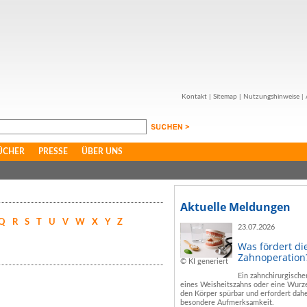
Kontakt
|
Sitemap
|
Nutzungshinweise
|
ÜCHER
PRESSE
ÜBER UNS
Aktuelle Meldungen
Q
R
S
T
U
V
W
X
Y
Z
23.07.2026
Was fördert di
Zahnoperation
© KI generiert
Ein zahnchirurgische
eines Weisheitszahns oder eine Wurze
den Körper spürbar und erfordert dahe
besondere Aufmerksamkeit.