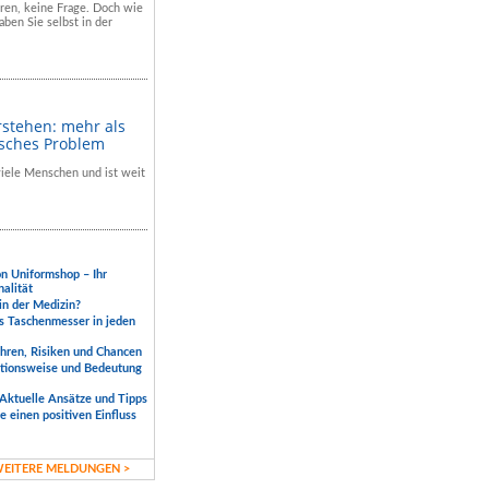
hren, keine Frage. Doch wie
aben Sie selbst in der
rstehen: mehr als
isches Problem
 viele Menschen und ist weit
.
on Uniformshop – Ihr
nalität
 in der Medizin?
s Taschenmesser in jeden
ahren, Risiken und Chancen
ktionsweise und Bedeutung
Aktuelle Ansätze und Tipps
 einen positiven Einfluss
EITERE MELDUNGEN >