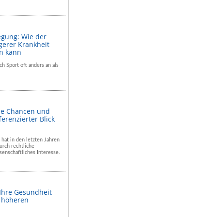
egung: Wie der
gerer Krankheit
en kann
ch Sport oft anders an als
he Chancen und
ferenzierter Blick
 hat in den letzten Jahren
rch rechtliche
enschaftliches Interesse.
 Ihre Gesundheit
m höheren