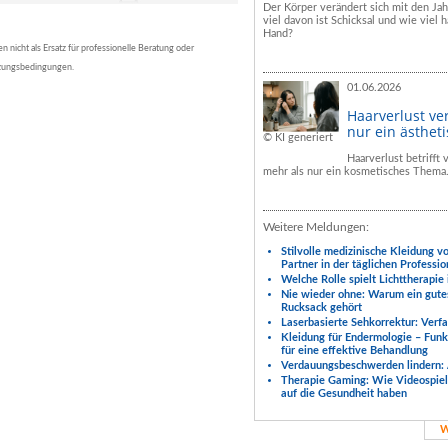
Der Körper verändert sich mit den Ja
viel davon ist Schicksal und wie viel h
Hand?
nicht als Ersatz für professionelle Beratung oder
tzungsbedingungen.
01.06.2026
Haarverlust ve
nur ein ästhet
© KI generiert
Haarverlust betrifft
mehr als nur ein kosmetisches Thema
Weitere Meldungen:
Stilvolle medizinische Kleidung v
Partner in der täglichen Professio
Welche Rolle spielt Lichttherapie
Nie wieder ohne: Warum ein gute
Rucksack gehört
Laserbasierte Sehkorrektur: Verf
Kleidung für Endermologie – Fun
für eine effektive Behandlung
Verdauungsbeschwerden lindern: 
Therapie Gaming: Wie Videospiele
auf die Gesundheit haben
W