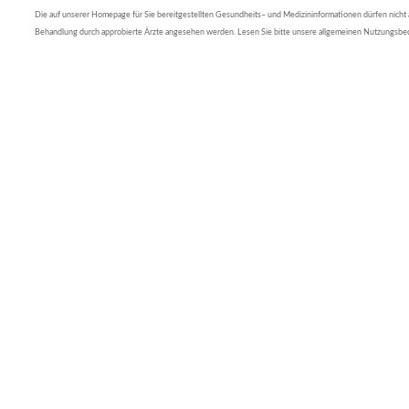
Die auf unserer Homepage für Sie bereitgestellten Gesundheits– und Medizininformationen dürfen nicht al
Behandlung durch approbierte Ärzte angesehen werden. Lesen Sie bitte unsere allgemeinen Nutzungsb