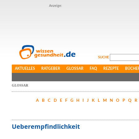
Anzeige:
SUCHE
AKTUELLES
RATGEBER
GLOSSAR
FAQ
REZEPTE
BÜCHE
GLOSSAR
A
B
C
D
E
F
G
H
I
J
K
L
M
N
O
P
Q
R
Ueberempfindlichkeit