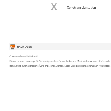
X
Xenotransplantation
© Wissen Gesundheit GmbH
Die auf unserer Homepage für Sie bereitgestellten Gesundheits– und Medizininformationen dürfen nicht al
Behandlung durch approbierte Ärzte angesehen werden. Lesen Sie bitte unsere allgemeinen Nutzungsb