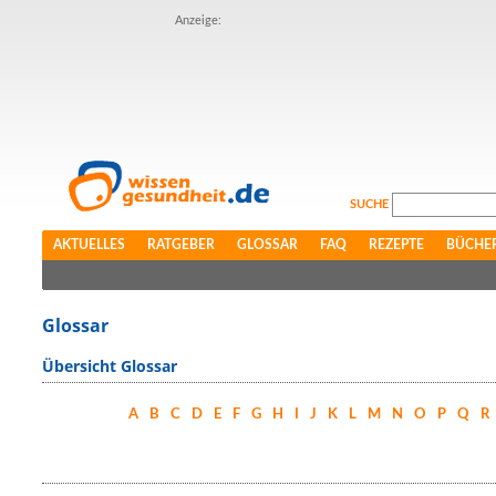
Anzeige:
SUCHE
AKTUELLES
RATGEBER
GLOSSAR
FAQ
REZEPTE
BÜCHE
Glossar
Übersicht Glossar
A
B
C
D
E
F
G
H
I
J
K
L
M
N
O
P
Q
R