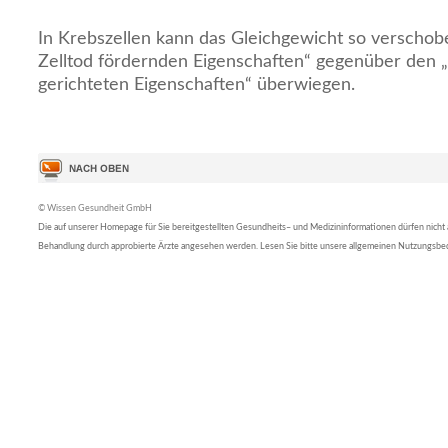
In Krebszellen kann das Gleichgewicht so verschobe
Zelltod fördernden Eigenschaften“ gegenüber den 
gerichteten Eigenschaften“ überwiegen.
© Wissen Gesundheit GmbH
Die auf unserer Homepage für Sie bereitgestellten Gesundheits– und Medizininformationen dürfen nicht al
Behandlung durch approbierte Ärzte angesehen werden. Lesen Sie bitte unsere allgemeinen Nutzungsb