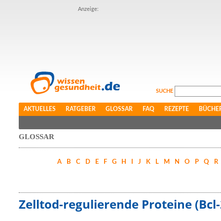
Anzeige:
SUCHE
AKTUELLES
RATGEBER
GLOSSAR
FAQ
REZEPTE
BÜCHE
GLOSSAR
A
B
C
D
E
F
G
H
I
J
K
L
M
N
O
P
Q
R
Zelltod-regulierende Proteine (Bcl-