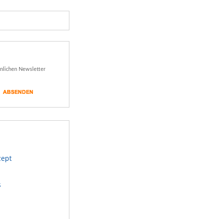
önlichen Newsletter
zept
s