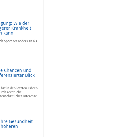
egung: Wie der
gerer Krankheit
en kann
ch Sport oft anders an als
he Chancen und
ferenzierter Blick
 hat in den letzten Jahren
rch rechtliche
enschaftliches Interesse.
 Ihre Gesundheit
m höheren