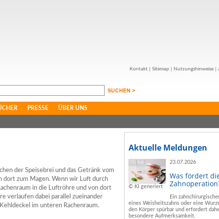
Kontakt
|
Sitemap
|
Nutzungshinweise
|
ÜCHER
PRESSE
ÜBER UNS
Aktuelle Meldungen
23.07.2026
schen der Speisebrei und das Getränk vom
Was fördert di
n dort zum Magen. Wenn wir Luft durch
Zahnoperation
© KI generiert
Rachenraum in die Luftröhre und von dort
re verlaufen dabei parallel zueinander
Ein zahnchirurgische
eines Weisheitszahns oder eine Wurze
r Kehldeckel im unteren Rachenraum.
den Körper spürbar und erfordert dahe
besondere Aufmerksamkeit.