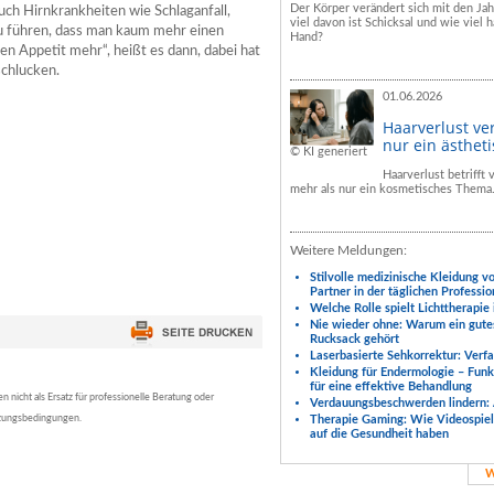
Der Körper verändert sich mit den Ja
ch Hirnkrankheiten wie Schlaganfall,
viel davon ist Schicksal und wie viel h
u führen, dass man kaum mehr einen
Hand?
 Appetit mehr“, heißt es dann, dabei hat
schlucken.
01.06.2026
Haarverlust ve
nur ein ästhet
© KI generiert
Haarverlust betrifft
mehr als nur ein kosmetisches Thema
Weitere Meldungen:
Stilvolle medizinische Kleidung v
Partner in der täglichen Professio
Welche Rolle spielt Lichttherapie
Nie wieder ohne: Warum ein gute
Rucksack gehört
Laserbasierte Sehkorrektur: Verf
Kleidung für Endermologie – Fun
für eine effektive Behandlung
nicht als Ersatz für professionelle Beratung oder
Verdauungsbeschwerden lindern: 
tzungsbedingungen.
Therapie Gaming: Wie Videospiele
auf die Gesundheit haben
W