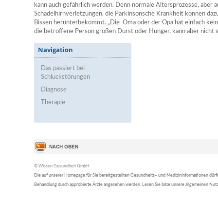
kann auch gefährlich werden. Denn normale Altersprozesse, aber au
Schädelhirnverletzungen, die Parkinsonsche Krankheit können daz
Bissen herunterbekommt. „Die Oma oder der Opa hat einfach keinen
die betroffene Person großen Durst oder Hunger, kann aber nicht 
Navigation
Das passiert bei
Schluckstörungen
Diagnose
Therapie
© Wissen Gesundheit GmbH
Die auf unserer Homepage für Sie bereitgestellten Gesundheits– und Medizininformationen dürfen 
Behandlung durch approbierte Ärzte angesehen werden. Lesen Sie bitte unsere allgemeinen Nu