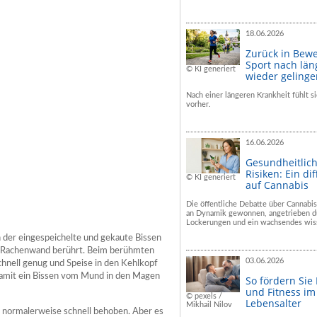
18.06.2026
Zurück in Bew
Sport nach län
© KI generiert
wieder geling
Nach einer längeren Krankheit fühlt si
vorher.
16.06.2026
Gesundheitlic
Risiken: Ein dif
© KI generiert
auf Cannabis
Die öffentliche Debatte über Cannabis
an Dynamik gewonnen, angetrieben du
Lockerungen und ein wachsendes wiss
n der eingespeichelte und gekaute Bissen
re Rachenwand berührt. Beim berühmten
03.06.2026
chnell genug und Speise in den Kehlkopf
damit ein Bissen vom Mund in den Magen
So fördern Sie
und Fitness i
© pexels /
Lebensalter
Mikhail Nilov
d normalerweise schnell behoben. Aber es