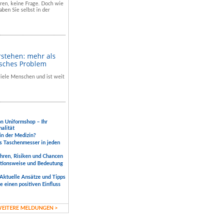
hren, keine Frage. Doch wie
aben Sie selbst in der
rstehen: mehr als
isches Problem
 viele Menschen und ist weit
.
on Uniformshop – Ihr
nalität
 in der Medizin?
s Taschenmesser in jeden
ahren, Risiken und Chancen
ktionsweise und Bedeutung
Aktuelle Ansätze und Tipps
 einen positiven Einfluss
EITERE MELDUNGEN >