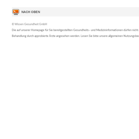
© Wissen Gesundheit GmbH
Die auf unserer Homepage für Sie bereitgestellten Gesundheits– und Medizininformationen dürfen nicht al
Behandlung durch approbierte Ärzte angesehen werden. Lesen Sie bitte unsere allgemeinen Nutzungsb