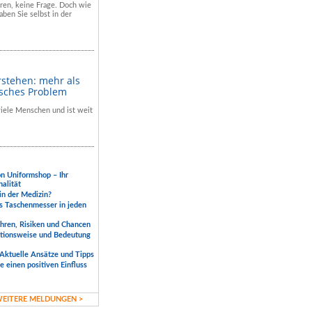
hren, keine Frage. Doch wie
aben Sie selbst in der
rstehen: mehr als
isches Problem
 viele Menschen und ist weit
.
on Uniformshop – Ihr
nalität
 in der Medizin?
s Taschenmesser in jeden
ahren, Risiken und Chancen
ktionsweise und Bedeutung
Aktuelle Ansätze und Tipps
 einen positiven Einfluss
EITERE MELDUNGEN >