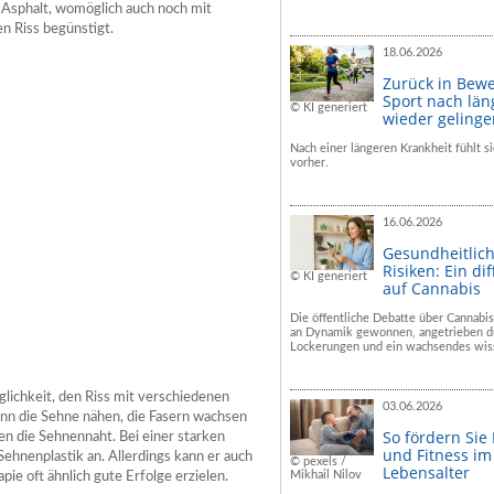
f Asphalt, womöglich auch noch mit
en Riss begünstigt.
18.06.2026
Zurück in Bew
Sport nach län
© KI generiert
wieder geling
Nach einer längeren Krankheit fühlt si
vorher.
16.06.2026
Gesundheitlic
Risiken: Ein dif
© KI generiert
auf Cannabis
Die öffentliche Debatte über Cannabis
an Dynamik gewonnen, angetrieben du
Lockerungen und ein wachsendes wiss
glichkeit, den Riss mit verschiedenen
03.06.2026
nn die Sehne nähen, die Fasern wachsen
So fördern Sie
 die Sehnennaht. Bei einer starken
und Fitness i
Sehnenplastik an. Allerdings kann er auch
© pexels /
Lebensalter
Mikhail Nilov
ie oft ähnlich gute Erfolge erzielen.