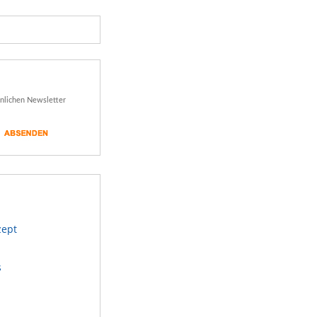
önlichen Newsletter
zept
s