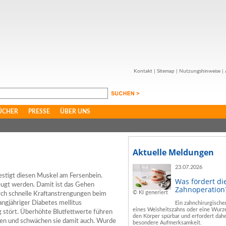
Kontakt
|
Sitemap
|
Nutzungshinweise
|
ÜCHER
PRESSE
ÜBER UNS
Aktuelle Meldungen
23.07.2026
estigt diesen Muskel am Fersenbein.
Was fördert di
eugt werden. Damit ist das Gehen
Zahnoperation
© KI generiert
rch schnelle Kraftanstrengungen beim
angjähriger Diabetes mellitus
Ein zahnchirurgische
eines Weisheitszahns oder eine Wurze
g stört. Überhöhte Blutfettwerte führen
den Körper spürbar und erfordert dahe
hnen und schwächen sie damit auch. Wurde
besondere Aufmerksamkeit.