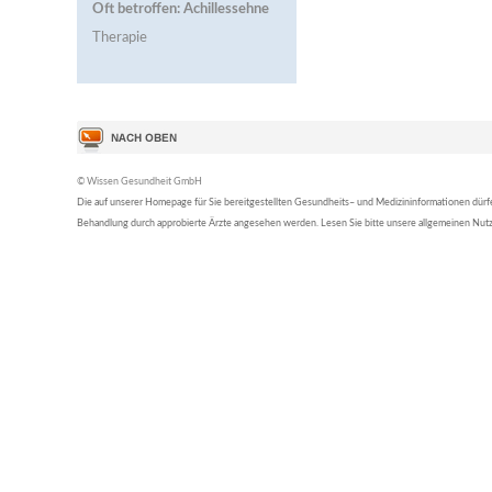
Oft betroffen: Achillessehne
Therapie
© Wissen Gesundheit GmbH
Die auf unserer Homepage für Sie bereitgestellten Gesundheits– und Medizininformationen dürfen 
Behandlung durch approbierte Ärzte angesehen werden. Lesen Sie bitte unsere allgemeinen Nu