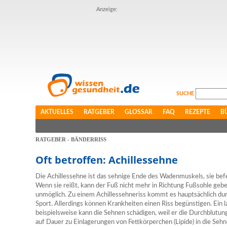
Anzeige:
SUCHE
AKTUELLES
RATGEBER
GLOSSAR
FAQ
REZEPTE
B
RATGEBER - BÄNDERRISS
Oft betroffen: Achillessehne
Die Achillessehne ist das sehnige Ende des Wadenmuskels, sie bef
Wenn sie reißt, kann der Fuß nicht mehr in Richtung Fußsohle geb
unmöglich. Zu einem Achillessehneriss kommt es hauptsächlich du
Sport. Allerdings können Krankheiten einen Riss begünstigen. Ein l
beispielsweise kann die Sehnen schädigen, weil er die Durchblutun
auf Dauer zu Einlagerungen von Fettkörperchen (Lipide) in die Se