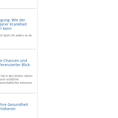
egung: Wie der
gerer Krankheit
en kann
ch Sport oft anders an als
he Chancen und
ferenzierter Blick
 hat in den letzten Jahren
rch rechtliche
enschaftliches Interesse.
 Ihre Gesundheit
m höheren