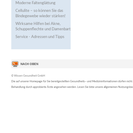
Moderne Faltenglättung
Cellulite – so können Sie das
Bindegewebe wieder stärken!
Wirksame Hilfen bei Akne,
Schuppenflechte und Damenbart
Service - Adressen und Tipps
© Wissen Gesundheit GmbH
Die auf unserer Homepage für Sie bereitgestellten Gesundheits– und Medizininformationen dürfen nicht al
Behandlung durch approbierte Ärzte angesehen werden. Lesen Sie bitte unsere allgemeinen Nutzungsb