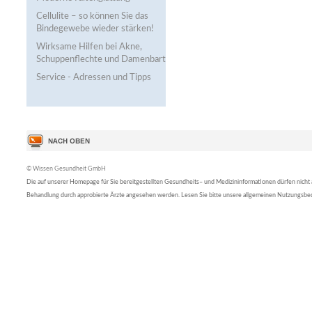
Cellulite – so können Sie das
Bindegewebe wieder stärken!
Wirksame Hilfen bei Akne,
Schuppenflechte und Damenbart
Service - Adressen und Tipps
© Wissen Gesundheit GmbH
Die auf unserer Homepage für Sie bereitgestellten Gesundheits– und Medizininformationen dürfen nicht al
Behandlung durch approbierte Ärzte angesehen werden. Lesen Sie bitte unsere allgemeinen Nutzungsb