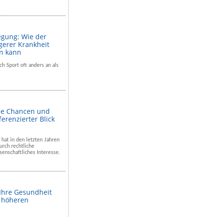
egung: Wie der
gerer Krankheit
en kann
ch Sport oft anders an als
he Chancen und
ferenzierter Blick
 hat in den letzten Jahren
rch rechtliche
enschaftliches Interesse.
 Ihre Gesundheit
m höheren