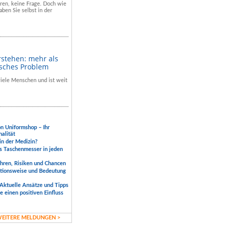
hren, keine Frage. Doch wie
aben Sie selbst in der
rstehen: mehr als
isches Problem
 viele Menschen und ist weit
.
on Uniformshop – Ihr
nalität
 in der Medizin?
s Taschenmesser in jeden
ahren, Risiken und Chancen
ktionsweise und Bedeutung
Aktuelle Ansätze und Tipps
 einen positiven Einfluss
EITERE MELDUNGEN >