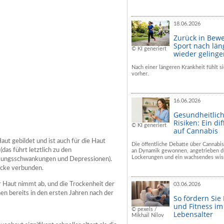
18.06.2026
Zurück in Bew
Sport nach län
© KI generiert
wieder geling
Nach einer längeren Krankheit fühlt si
vorher.
16.06.2026
Gesundheitlic
Risiken: Ein dif
© KI generiert
auf Cannabis
ut gebildet und ist auch für die Haut
Die öffentliche Debatte über Cannabis
as führt letztlich zu den
an Dynamik gewonnen, angetrieben du
Lockerungen und ein wachsendes wiss
mungsschwankungen und Depressionen).
icke verbunden.
r Haut nimmt ab, und die Trockenheit der
03.06.2026
n bereits in den ersten Jahren nach der
So fördern Sie
und Fitness i
© pexels /
Lebensalter
Mikhail Nilov