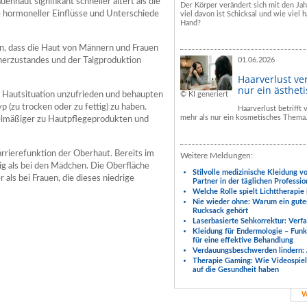
enhaut signifikant schneller altert als die
Der Körper verändert sich mit den Ja
e hormoneller Einflüsse und Unterschiede
viel davon ist Schicksal und wie viel h
Hand?
n, dass die Haut von Männern und Frauen
cherzustandes und der Talgproduktion
01.06.2026
Haarverlust ve
nur ein ästhet
© KI generiert
er Hautsituation unzufrieden und behaupten
p (zu trocken oder zu fettig) zu haben.
Haarverlust betrifft
mehr als nur ein kosmetisches Thema
gelmäßiger zu Hautpflegeprodukten und
rrierefunktion der Oberhaut. Bereits im
Weitere Meldungen:
ig als bei den Mädchen. Die Oberfläche
Stilvolle medizinische Kleidung v
 als bei Frauen, die dieses niedrige
Partner in der täglichen Professio
Welche Rolle spielt Lichttherapie
Nie wieder ohne: Warum ein gute
Rucksack gehört
Laserbasierte Sehkorrektur: Verf
Kleidung für Endermologie – Fun
für eine effektive Behandlung
Verdauungsbeschwerden lindern: 
Therapie Gaming: Wie Videospiele
auf die Gesundheit haben
W