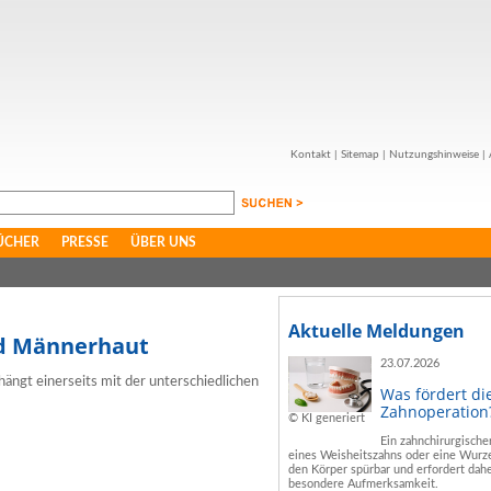
Kontakt
|
Sitemap
|
Nutzungshinweise
|
ÜCHER
PRESSE
ÜBER UNS
Aktuelle Meldungen
nd Männerhaut
23.07.2026
ängt einerseits mit der unterschiedlichen
Was fördert di
Zahnoperation
© KI generiert
Ein zahnchirurgische
eines Weisheitszahns oder eine Wurze
den Körper spürbar und erfordert dahe
besondere Aufmerksamkeit.