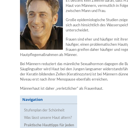
Es besteht kein Zweifel daran, dass Frau
Haut von Männern, vermutlich in Folg
zwischen Mann und Frau.
Große epidemiologische Studien zeige
sich auch hinsichtlich des Wasserspei
unterscheidet.
Frauen sind eher und häufiger mit ihr
häufiger, einen problematischen Hautty
Frauen greifen daher häufiger und re
Hautpflegemaßnahmen als Männer.
Bei Männern reduziert das männliche Sexualhormon dagegen die Ba
Säuglingsalter wird Haut bei den Jungen langsamer widerstandsfäh
der Keratin bildenden Zellen (Keratinozyten) ist bei Männern dünner
Niveau erst nach ihrer Menopause ebenfalls erreichen.
Männerhaut ist daher „verletzlicher“ als Frauenhaut.
Navigation
Stufenplan der Schönheit
Was lässt unsere Haut altern?
Praktische Hauttipps für jeden