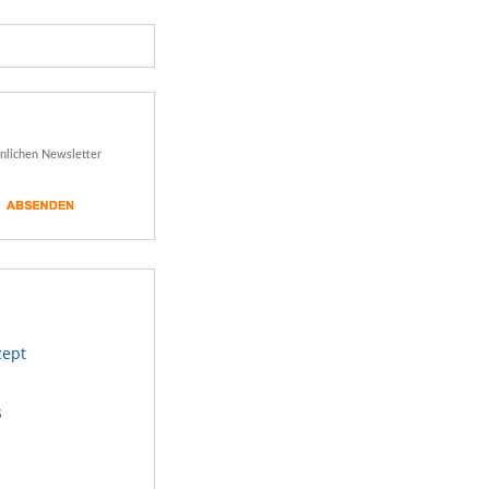
önlichen Newsletter
zept
s