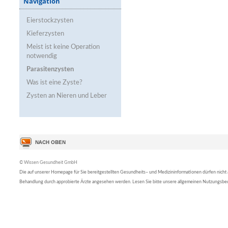
Navigation
Eierstockzysten
Kieferzysten
Meist ist keine Operation
notwendig
Parasitenzysten
Was ist eine Zyste?
Zysten an Nieren und Leber
© Wissen Gesundheit GmbH
Die auf unserer Homepage für Sie bereitgestellten Gesundheits– und Medizininformationen dürfen nicht al
Behandlung durch approbierte Ärzte angesehen werden. Lesen Sie bitte unsere allgemeinen Nutzungsb