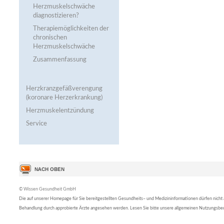
Herzmuskelschwäche
diagnostizieren?
Therapiemöglichkeiten der
chronischen
Herzmuskelschwäche
Zusammenfassung
Herzkranzgefäßverengung
(koronare Herzerkrankung)
Herzmuskelentzündung
Service
© Wissen Gesundheit GmbH
Die auf unserer Homepage für Sie bereitgestellten Gesundheits– und Medizininformationen dürfen nicht al
Behandlung durch approbierte Ärzte angesehen werden. Lesen Sie bitte unsere allgemeinen Nutzungsb