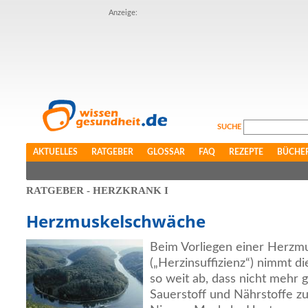
Anzeige:
SUCHE
AKTUELLES
RATGEBER
GLOSSAR
FAQ
REZEPTE
BÜCHE
RATGEBER - HERZKRANK I
Herzmuskelschwäche
Beim Vorliegen einer Herzm
(„Herzinsuffizienz“) nimmt 
so weit ab, dass nicht mehr
Sauerstoff und Nährstoffe z