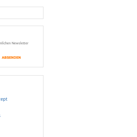
önlichen Newsletter
zept
s