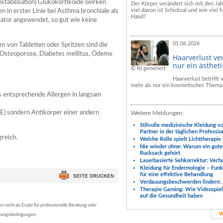
tabilisation) Glukokortikoide (wirken
Der Körper verändert sich mit den Ja
viel davon ist Schicksal und wie viel h
n erster Linie bei Asthma bronchiale als
Hand?
lator angewendet, so gut wie keine
01.06.2026
m von Tabletten oder Spritzen sind die
 Osteoporose, Diabetes mellitus, Ödeme
Haarverlust ve
nur ein ästhet
© KI generiert
Haarverlust betrifft
mehr als nur ein kosmetisches Thema
 entsprechende Allergen in langsam
g E) sondern Antikörper einer andern
Weitere Meldungen:
Stilvolle medizinische Kleidung v
Partner in der täglichen Professio
reich.
Welche Rolle spielt Lichttherapie
Nie wieder ohne: Warum ein gute
Rucksack gehört
Laserbasierte Sehkorrektur: Verf
Kleidung für Endermologie – Fun
für eine effektive Behandlung
Verdauungsbeschwerden lindern: 
Therapie Gaming: Wie Videospiele
auf die Gesundheit haben
nicht als Ersatz für professionelle Beratung oder
W
tzungsbedingungen.