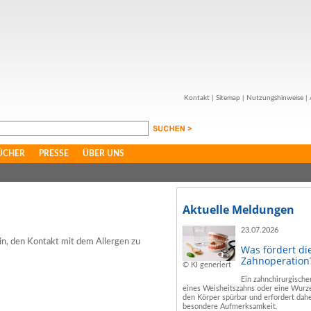
Kontakt
|
Sitemap
|
Nutzungshinweise
|
ÜCHER
PRESSE
ÜBER UNS
Aktuelle Meldungen
23.07.2026
rin, den Kontakt mit dem Allergen zu
Was fördert di
Zahnoperation
© KI generiert
Ein zahnchirurgische
eines Weisheitszahns oder eine Wurze
den Körper spürbar und erfordert dahe
besondere Aufmerksamkeit.