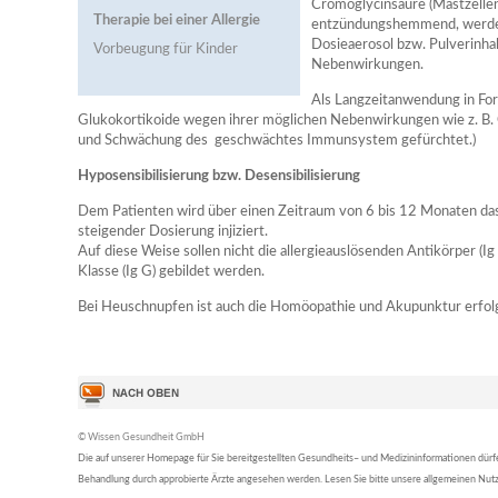
Cromoglycinsäure (Mastzellens
Therapie bei einer Allergie
entzündungshemmend, werden i
Dosieaerosol bzw. Pulverinha
Vorbeugung für Kinder
Nebenwirkungen.
Als Langzeitanwendung in For
Glukokortikoide wegen ihrer möglichen Nebenwirkungen wie z. B.
und Schwächung des geschwächtes Immunsystem gefürchtet.)
Hyposensibilisierung bzw. Desensibilisierung
Dem Patienten wird über einen Zeitraum von 6 bis 12 Monaten das
steigender Dosierung injiziert.
Auf diese Weise sollen nicht die allergieauslösenden Antikörper (I
Klasse (Ig G) gebildet werden.
Bei Heuschnupfen ist auch die Homöopathie und Akupunktur erfolg
© Wissen Gesundheit GmbH
Die auf unserer Homepage für Sie bereitgestellten Gesundheits– und Medizininformationen dürfen 
Behandlung durch approbierte Ärzte angesehen werden. Lesen Sie bitte unsere allgemeinen Nu