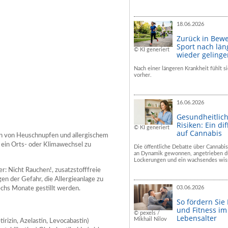
18.06.2026
Zurück in Bew
Sport nach län
© KI generiert
wieder geling
Nach einer längeren Krankheit fühlt si
vorher.
16.06.2026
Gesundheitlic
Risiken: Ein dif
© KI generiert
auf Cannabis
en von Heuschnupfen und allergischem
 ein Orts- oder Klimawechsel zu
Die öffentliche Debatte über Cannabis
an Dynamik gewonnen, angetrieben du
Lockerungen und ein wachsendes wiss
ker: Nicht Rauchen!, zusatzstofffreie
n der Gefahr, die Allergieanlage zu
03.06.2026
echs Monate gestillt werden.
So fördern Sie
und Fitness i
© pexels /
Lebensalter
Mikhail Nilov
tirizin, Azelastin, Levocabastin)