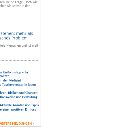
hren, keine Frage. Doch wie
aben Sie selbst in der
rstehen: mehr als
isches Problem
 viele Menschen und ist weit
.
on Uniformshop – Ihr
nalität
 in der Medizin?
s Taschenmesser in jeden
ahren, Risiken und Chancen
ktionsweise und Bedeutung
Aktuelle Ansätze und Tipps
 einen positiven Einfluss
EITERE MELDUNGEN >