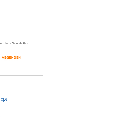
önlichen Newsletter
zept
s