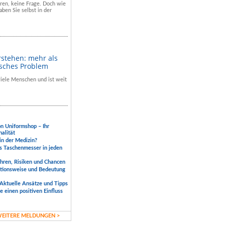
hren, keine Frage. Doch wie
aben Sie selbst in der
rstehen: mehr als
isches Problem
 viele Menschen und ist weit
.
on Uniformshop – Ihr
nalität
 in der Medizin?
s Taschenmesser in jeden
ahren, Risiken und Chancen
ktionsweise und Bedeutung
Aktuelle Ansätze und Tipps
 einen positiven Einfluss
EITERE MELDUNGEN >