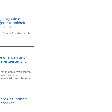
egung: Wie der
gerer Krankheit
en kann
ch Sport oft anders an als
he Chancen und
ferenzierter Blick
 hat in den letzten Jahren
rch rechtliche
enschaftliches Interesse.
 Ihre Gesundheit
m höheren