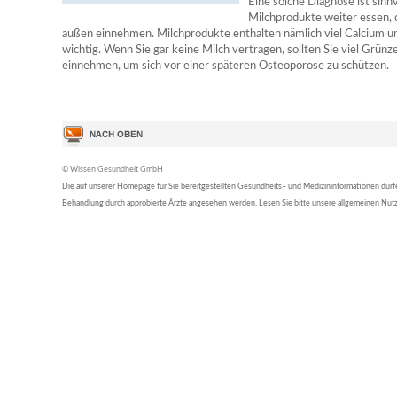
Eine solche Diagnose ist sinn
Milchprodukte weiter essen, 
außen einnehmen. Milchprodukte enthalten nämlich viel Calcium u
wichtig. Wenn Sie gar keine Milch vertragen, sollten Sie viel Grün
einnehmen, um sich vor einer späteren Osteoporose zu schützen.
© Wissen Gesundheit GmbH
Die auf unserer Homepage für Sie bereitgestellten Gesundheits– und Medizininformationen dürfen 
Behandlung durch approbierte Ärzte angesehen werden. Lesen Sie bitte unsere allgemeinen Nu