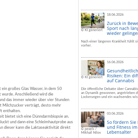
18.06.2026
Zurück in Bew
Sport nach län
© KI generiert
wieder geling
Nach einer längeren Krankheit fühlt si
vorher.
16.06.2026
Gesundheitlic
Risiken: Ein dif
© KI generiert
auf Cannabis
nt ein großes Glas Wasser, in dem 50
Die öffentliche Debatte über Cannabis
an Dynamik gewonnen, angetrieben du
 wurde. Anschließend wird die
Lockerungen und ein wachsendes wiss
 und das immer wieder über vier Stunden
nt Milchzucker verträgt, desto mehr
t enthalten.
03.06.2026
it bietet sich eine Dünndarmbiopsie an.
So fördern Sie
hluckt und dann eine Schleimhautprobe aus
und Fitness i
dieser kann die Laktaseaktivität direkt
© pexels /
Lebensalter
Mikhail Nilov