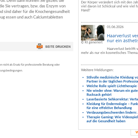
voll. Denn dann können Sie gezielt die
Der Körper verändert sich mit den Ja
die Sie vertragen, bzw. das Enzym von
viel davon ist Schicksal und wie viel h
Hand?
nd sind daher für die Knochengesundheit
zeug essen und auch Calciumtabletten
01.06.2026
Haarverlust ve
nur ein ästhet
© KI generiert
Haarverlust betrifft
mehr als nur ein kosmetisches Thema
nicht als Ersatz für professionelle Beratung oder
Weitere Meldungen:
tzungsbedingungen.
Stilvolle medizinische Kleidung v
Partner in der täglichen Professio
Welche Rolle spielt Lichttherapie
Nie wieder ohne: Warum ein gute
Rucksack gehört
Laserbasierte Sehkorrektur: Verf
Kleidung für Endermologie – Fun
für eine effektive Behandlung
Verdauungsbeschwerden lindern: 
Therapie Gaming: Wie Videospiele
auf die Gesundheit haben
W