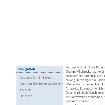
Für den Test trinkt der Patie
Navigation
Gramm Milchzucker aufgelöst
ausgeatmete Luft analysiert,
Das geschieht im Körper
hinweg. Je weniger ein Patie
Ein Atem-Test bringt Gewissheit
Wasserstoff ist in der Atemluf
Als zweite Diagnosemöglichke
Therapie
Dabei wird ein Schlauch gesc
Ursachen
der Darmwand entnommen. An 
bestimmt werden.