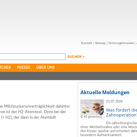
Kontakt
|
Sitemap
|
Nutzungshinweise
|
ÜCHER
PRESSE
ÜBER UNS
Aktuelle Meldungen
23.07.2026
ine Milchzuckerunverträglichkeit dahinter
Was fördert di
avon ist der H2-Atemtest. Denn bei der
Zahnoperation
© KI generiert
(= H2), der dann in der Atemluft
Ein zahnchirurgische
eines Weisheitszahns oder eine Wurze
den Körper spürbar und erfordert dahe
besondere Aufmerksamkeit.